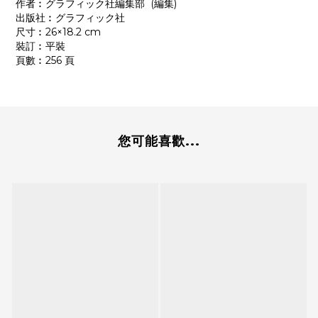
作者︰グラフィック社編集部 (編集)
出版社︰グラフィック社
尺寸︰26×18.2 cm
裝訂︰平裝
頁數︰256 頁
您可能喜歡...