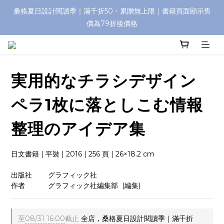
桑格夏日設計閱讀季｜滿千折50・累贈無上限｜書籍頁面顯示售
價為79折後價格
実用的なチラシデザイン
ペラ1枚に落としこむ情報
整理のアイデア集
日文書籍 | 平裝 | 2016 | 256 頁 | 26×18.2 cm
出版社　　 グラフィック社
作者   　     グラフィック社編集部  (編集)
至
08/31 16:00
截止
全店，桑格夏日設計閱讀季｜滿千折