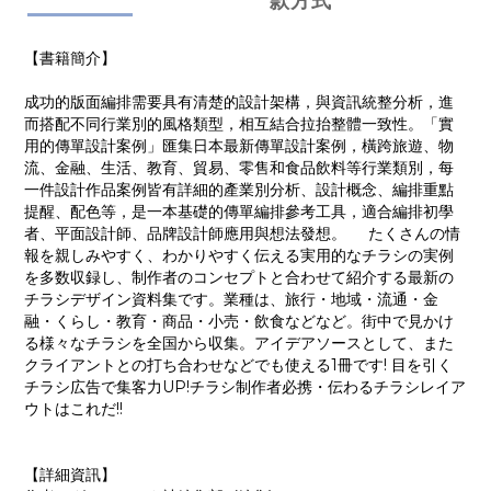
款方式
【書籍簡介】
成功的版面編排需要具有清楚的設計架構，與資訊統整分析，進
而搭配不同行業別的風格類型，相互結合拉抬整體一致性。「實
用的傳單設計案例」匯集日本最新傳單設計案例，橫跨旅遊、物
流、金融、生活、教育、貿易、零售和食品飲料等行業類別，每
一件設計作品案例皆有詳細的產業別分析、設計概念、編排重點
提醒、配色等，是一本基礎的傳單編排參考工具，適合編排初學
者、平面設計師、品牌設計師應用與想法發想。 たくさんの情
報を親しみやすく、わかりやすく伝える実用的なチラシの実例
を多数収録し、制作者のコンセプトと合わせて紹介する最新の
チラシデザイン資料集です。業種は、旅行・地域・流通・金
融・くらし・教育・商品・小売・飲食などなど。街中で見かけ
る様々なチラシを全国から収集。アイデアソースとして、また
クライアントとの打ち合わせなどでも使える1冊です! 目を引く
チラシ広告で集客力UP!チラシ制作者必携・伝わるチラシレイア
ウトはこれだ!!
【詳細資訊】