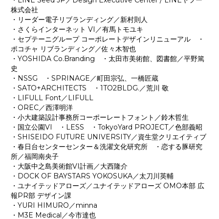
・LINE Seed JP／Design Executive Center / LINEヤフー
株式会社
・リーダー電子リブランディング／新村則人
・さくらインターネット VI／有馬トモユキ
・セプテーニグループ コーポレートデザインリニューアル ・
ポコチャ リブランディング／佐々木智也
・YOSHIDA Co.Branding ・太田市美術館、図書館／平野篤
史
・NSSG ・SPRINAGE／町田宗弘、一橋匠蔵
・SATO+ARCHITECTS ・1TO2BLDG.／荒川 敬
・LIFULL Font／LIFULL
・OREC／⻄澤明洋
・小大建築設計事務所コーポーレートフォント／鈴木哲生
・国立公園VI ・LESS ・TokyoYard PROJECT／色部義昭
・SHISEIDO FUTURE UNIVERSITY／資生堂クリエイティブ
・春日台センターセンター＆洗濯文化研究所 ・恋する豚研究
所／福岡南央子
・大阪中之島美術館VI計画／大西隆介
・DOCK OF BAYSTARS YOKOSUKA／太刀川英輔
・ユナイテッドアローズ／ユナイテッドアローズ OMO本部 広
報PR部 デザイン課
・YURI HIMURO／minna
・M3E Medical／今市達也