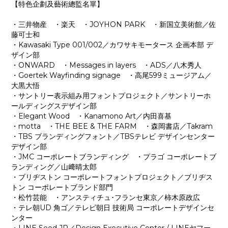
【特色企劃及藝術總監名單】
・三井物産 ・楽天 ・JOYHON PARK ・新国立美術館／佐
藤可士和
・Kawasaki Type 001/002／カワサキモータース 企画本部 デ
ザイン部
・ONWARD ・Messages in layers ・ADS／八木秀人
・Goertek Wayfinding signage ・高尾599ミュージアム／
大黒大悟
・サントリー表示組み用フォントプロジェクト／サントリーホ
ールディングスデザイン部
・Elegant Wood ・Kanamono Art／内田喜基
・motta ・THE BEE & THE FARM ・森岡書店／Takram
・TBS ブランディングフォント／TBSテレビ デザインセンター
デザイン部
・JMC コーポレートブランディング ・プラゴ コーポレートブ
ランディング／山﨑晴太郎
・ブリヂストン コーポレートフォントプロジェクト／ブリヂス
トン コーポレートブランド部門
・松竹芸能 ・アンスティチュ･フランセ東京／柿木原政広
・テレ朝UD 角ゴ／テレビ朝日 技術局 コーポレートデザインセ
ンター