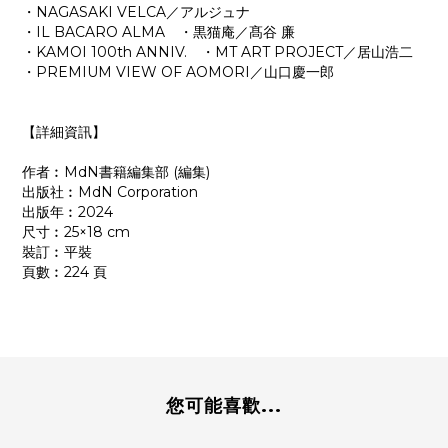
・NAGASAKI VELCA／アルジュナ
・IL BACARO ALMA ・黒猫庵／髙谷 廉
・KAMOI 100th ANNIV. ・MT ART PROJECT／居山浩二
・PREMIUM VIEW OF AOMORI／山口慶一郎
【詳細資訊】
作者︰MdN書籍編集部 (編集)
出版社︰MdN Corporation
出版年︰2024
尺寸︰25×18 cm
裝訂︰平裝
頁數︰224 頁
您可能喜歡...