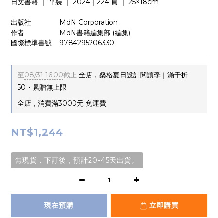
日文書籍 ｜ 平裝 ｜ 2024｜224 頁 ｜ 25×18cm
出版社　　　    MdN Corporation
作者　　　　    MdN書籍編集部 (編集)
國際標準書號  ‎  9784295206330
至
08/31 16:00
截止
全店，桑格夏日設計閱讀季｜滿千折
50・累贈無上限
全店，消費滿3000元 免運費
NT$1,244
無現貨，下訂後，預計20-45天出貨。
現在預購
立即購買