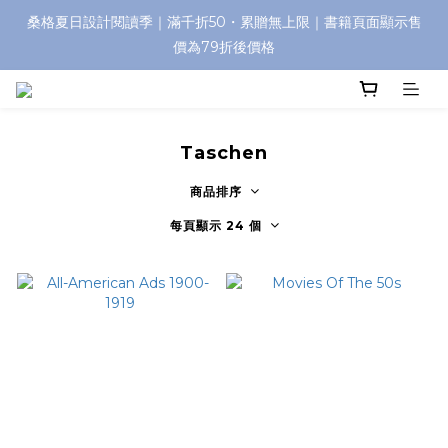
桑格夏日設計閱讀季｜滿千折50・累贈無上限｜書籍頁面顯示售
價為79折後價格
Taschen
商品排序
每頁顯示 24 個