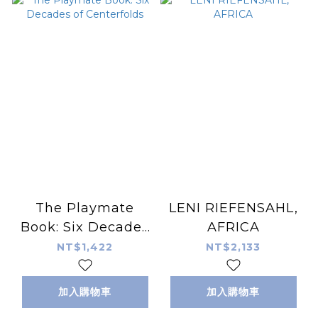
The Playmate
LENI RIEFENSAHL,
Book: Six Decades
AFRICA
of Centerfolds
NT$1,422
NT$2,133
加入購物車
加入購物車