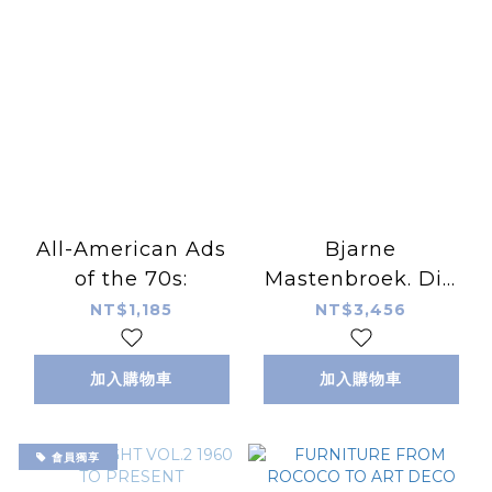
All-American Ads
Bjarne
of the 70s:
Mastenbroek. Dig
it! Building Bound
NT$1,185
NT$3,456
to the Ground
加入購物車
加入購物車
會員獨享