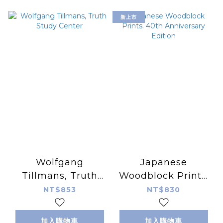
新上市
Wolfgang
Japanese
Tillmans, Truth
Woodblock Prints.
Study Center
40th Anniversary
NT$853
NT$830
Edition
加入購物車
加入購物車