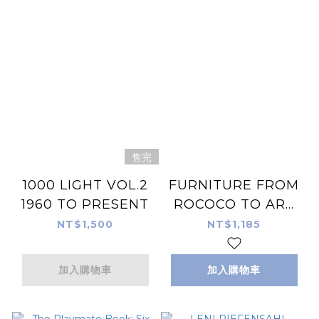
售完
1000 LIGHT VOL.2
FURNITURE FROM
1960 TO PRESENT
ROCOCO TO ART
DECO
NT$1,500
NT$1,185
加入購物車
加入購物車