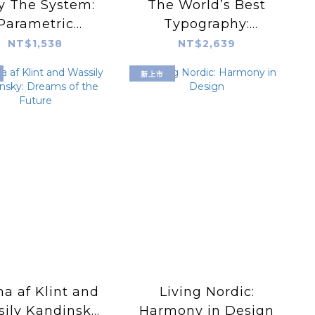
y The System:
The World’s Best
Parametric
Typography:
pproaches in
Typography 46
NT$1,538
NT$2,639
aphic Design
新上市
a af Klint and
Living Nordic:
ily Kandinsky:
Harmony in Design