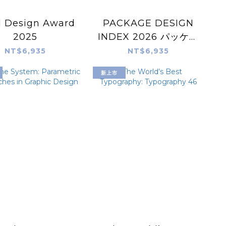
 Design Award
PACKAGE DESIGN
2025
INDEX 2026 パッケー
ジand
NT$6,935
NT$6,935
新上市