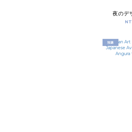
夜のデ
NT
預購