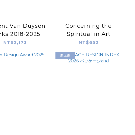
ent Van Duysen
Concerning the
ks 2018-2025
Spiritual in Art
NT$2,173
NT$652
新上市