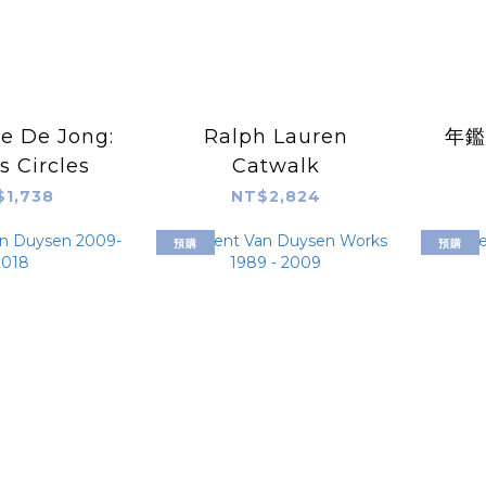
e De Jong:
Ralph Lauren
年鑑
s Circles
Catwalk
$1,738
NT$2,824
預購
預購