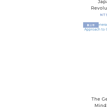
Jap
Revolu
Japane
NT
Garde, f
新上市
to P
The Ge
Mind