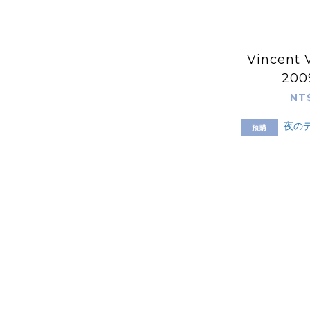
Vincent 
200
NT
預購