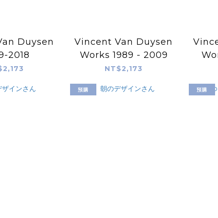
Van Duysen
Vincent Van Duysen
Vinc
9-2018
Works 1989 - 2009
Wor
$2,173
NT$2,173
預購
預購