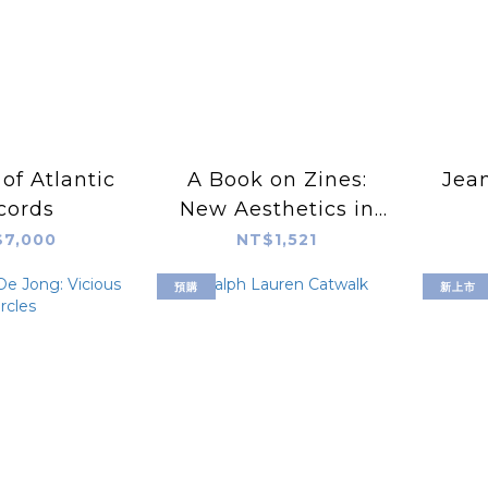
 of Atlantic
A Book on Zines:
Jean
cords
New Aesthetics in
Zine Design
7,000
NT$1,521
預購
新上市