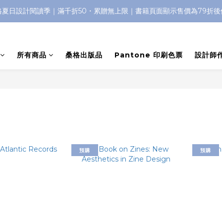
格夏日設計閱讀季｜滿千折50・累贈無上限｜書籍頁面顯示售價為79折後
所有商品
桑格出版品
Pantone 印刷色票
設計師
預購
預購