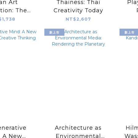
an Art
Thainess: Thai
Pla
tion: The
Creativity Today
se Avant-
A
$1,738
NT$2,607
rom Angura
Gr
新上市
新上市
rovoke
nerative
Architecture as
Hilm
: A New
Environmental
Wass