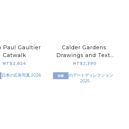
 Paul Gaultier
Calder Gardens:
Catwalk
Drawings and Texts
by Jacques Herzog
NT$2,824
NT$2,390
預購