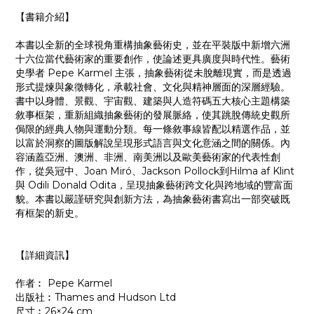
【書籍介紹】
本書以全新的全球視角重構抽象藝術史，並在平裝版中新增六洲
十六位當代藝術家的重要創作，使論述更具廣度與時代性。藝術
史學者 Pepe Karmel 主張，抽象藝術從未脫離現實，而是透過
形式提煉與象徵轉化，承載社會、文化與精神層面的深層經驗。
書中以身體、景觀、宇宙觀、建築與人造符碼五大核心主題構築
敘事框架，重新組織抽象藝術的發展脈絡，使其跳脫傳統史觀所
侷限的經典人物與運動分類。每一條敘事線皆配以精選作品，並
以富於洞察的圖版解說呈現形式語言與文化意涵之間的關係。內
容涵蓋亞洲、澳洲、非洲、南美洲以及歐美藝術家的代表性創
作，從吳冠中、Joan Miró、Jackson Pollock到Hilma af Klint
與 Odili Donald Odita，呈現抽象藝術跨文化與跨地域的豐富面
貌。本書以嚴謹研究與創新方法，為抽象藝術書寫出一部突破既
有框架的新史。
【詳細資訊】
作者︰ Pepe Karmel
出版社︰Thames and Hudson Ltd
尺寸︰26×24 cm