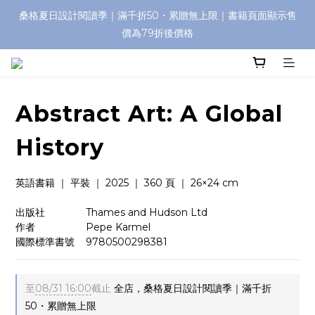
桑格夏日設計閱讀季｜滿千折50・累贈無上限｜書籍頁面顯示售
價為79折後價格
Abstract Art: A Global
History
英語書籍 ｜ 平裝 ｜ 2025 ｜ 360 頁 ｜ 26×24 cm   
出版社　　　    Thames and Hudson Ltd
作者　　　   　 Pepe Karmel
國際標準書號    9780500298381
至
08/31 16:00
截止
全店，桑格夏日設計閱讀季｜滿千折
50・累贈無上限