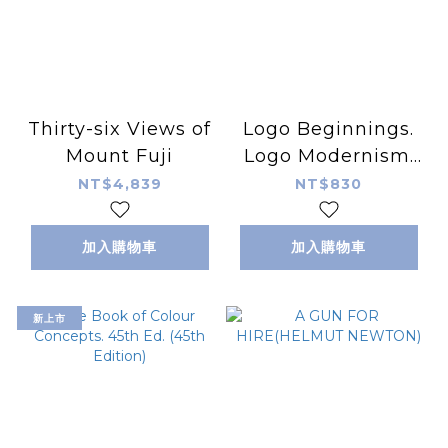
Thirty-six Views of
Logo Beginnings.
Mount Fuji
Logo Modernism.
45th Ed.
NT$4,839
NT$830
加入購物車
加入購物車
新上市