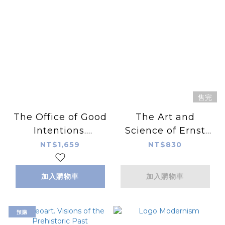
售完
The Office of Good
The Art and
Intentions.
Science of Ernst
Human(s) Work
Haeckel. 40th
NT$1,659
NT$830
Anniversary
Edition
加入購物車
加入購物車
預購