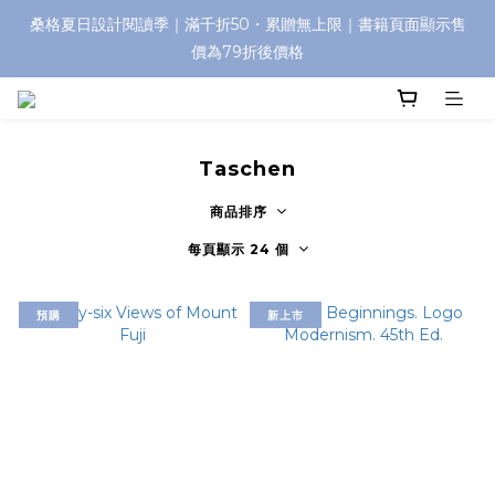
桑格夏日設計閱讀季｜滿千折50・累贈無上限｜書籍頁面顯示售
價為79折後價格
Taschen
商品排序
每頁顯示 24 個
預購
新上市