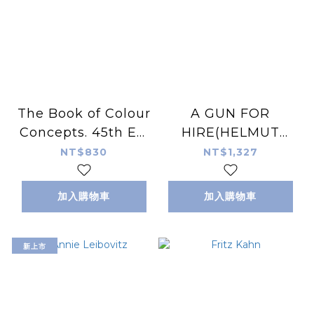
The Book of Colour
A GUN FOR
Concepts. 45th Ed.
HIRE(HELMUT
(45th Edition)
NEWTON)
NT$830
NT$1,327
加入購物車
加入購物車
新上市