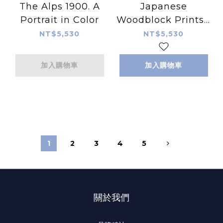
The Alps 1900. A
Japanese
Portrait in Color
Woodblock Prints (
XXL Size )
NT$5,530
NT$5,530
加入購物車
加入購物車
1
2
3
4
5
關於我們