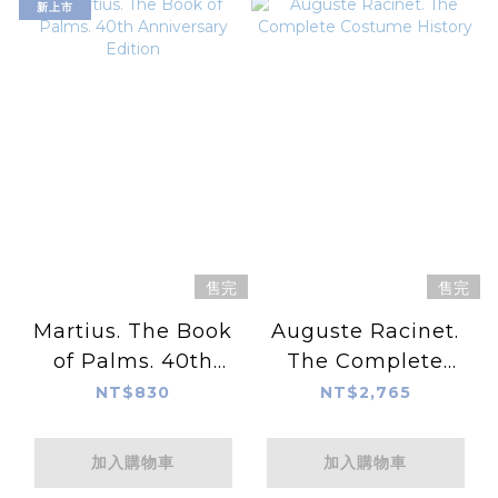
新上市
售完
售完
Martius. The Book
Auguste Racinet.
of Palms. 40th
The Complete
Anniversary
Costume History
NT$830
NT$2,765
Edition
加入購物車
加入購物車