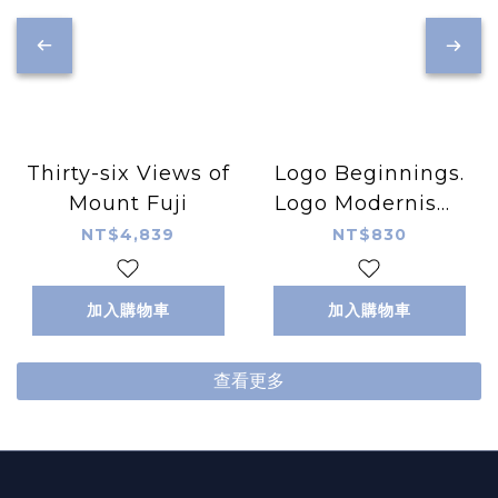
Thirty-six Views of
Logo Beginnings.
Mount Fuji
Logo Modernism.
45th Ed.
NT$4,839
NT$830
加入購物車
加入購物車
查看更多