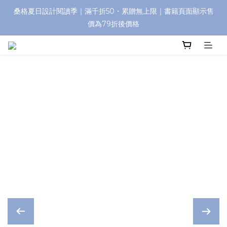
桑格夏日設計閱讀季｜滿千折50・累贈無上限｜書籍頁面顯示售
價為79折後價格