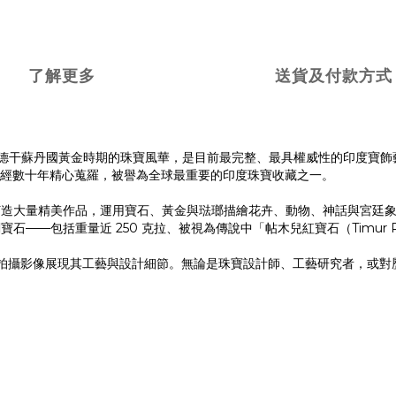
了解更多
送貨及付款方式
世紀莫臥兒帝國與德干蘇丹國黃金時期的珠寶風華，是目前最完整、最具權威性的印度寶
sa al-Sabah 經數十年精心蒐羅，被譽為全球最重要的印度珠寶收藏之一。
打造大量精美作品，運用寶石、黃金與琺瑯描繪花卉、動物、神話與宮廷
——包括重量近 250 克拉、被視為傳說中「帖木兒紅寶石（Timur 
攝影像展現其工藝與設計細節。無論是珠寶設計師、工藝研究者，或對歷史與寶石文