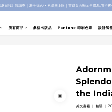
格夏日設計閱讀季｜滿千折50・累贈無上限｜書籍頁面顯示售價為79折後
所有商品
桑格出版品
Pantone 印刷色票
設計師
Adornm
Splendo
the Indi
英文書籍 ｜ 精裝 ｜ 20