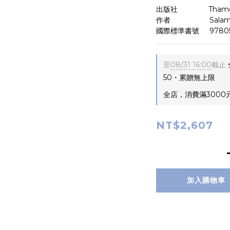
出版社　　　 　Thames 
作者　　　　     Salam K
國際標準書號     9780
至
08/31 16:00
截止
50・累贈無上限
全店，消費滿3000
NT$2,607
加入購物車