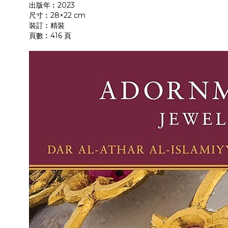
出版年︰2023
尺寸︰28×22 cm
裝訂︰精裝
頁數︰416 頁