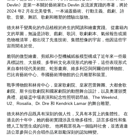
Devlin》是第一本關於藝術家Es Devlin 反流派實踐的專著，將於
2024 年2 月在北美發售。一本涵蓋藝術、行動主義、戲劇、詩
歌、音樂、舞蹈、歌劇和雕塑的體驗出版物。
德夫林千變萬化的作品植根於終生的閱讀和繪畫實踐。 從書籍內
文的草圖，無論是詩歌、戲劇、歌詞、歌劇劇本、氣候報告或瀕
危物種清單，都出現了先進技術、集體想像的宇宙，他因這些宇
宙而聞名於世。
脆弱的微型繪畫、剪紙和小型機械紙板模型構成了近年來一些最
具標誌性、大規模、多學科文化表現形式的種子，這些表現形式
來自泰特現代美術館、蛇形畫廊、維多利亞與阿爾伯特博物館、
巴比肯藝術中心、帝國藝術博物館的公共雕塑和裝置。
戰爭博物館和林肯中心，皇家歌劇院、皇家芭蕾舞團、大都會歌
劇院、斯卡拉歌劇院和國家劇院的動態舞台設計，以及奧運頒獎
典禮、超級盃中場表演和紀念性照明碧昂絲、The Weeknd、
U2、Rosalía、Dr. Dre 和 Kendrick Lamar 的舞台雕塑。
德夫林的作品既具有深刻的個人性，又具有本質上的集體性。 在
過去的十年中，她的藝術實踐涉及生物多樣性、語言多樣性和集
體人工智慧生成的詩歌。 他將觀眾視為一個臨時社會，並透過邀
請公眾參與公共合唱作品來鼓勵深刻的認知轉變。