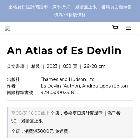
桑格夏日設計閱讀季｜滿千折50・累贈無上限｜書籍頁面顯示售
價為79折後價格
An Atlas of Es Devlin
英文書籍 ｜ 精裝 ｜ 2023｜ 858 頁 ｜ 26×28 cm
出版社　　   　   Thames and Hudson Ltd
作者　　　　      Es Devlin (Author), Andrea Lipps (Editor)
國際標準書號      9780500023181
至
08/31 16:00
截止
全店，桑格夏日設計閱讀季｜滿千折
50・累贈無上限
全店，消費滿3000元 免運費