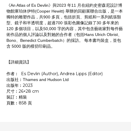
《An Atlas of Es Devlin》與2023 年11 月在紐約史密森尼設計博
物館庫珀休伊特(Cooper Hewitt) 舉辦的回顧展聯合出版，是一本
獨特的雕塑作品，共900 多頁，包括折頁、剪紙和一系列紙張類
型、鏡子和半透明度，超過700 張彩色圖像記錄了30 多年來的
120 多個項目，以及50,000 字的內容，其中包含藝術家對每件藝
術作品的個人評論以及對她的合作者（包括Hans Ulrich Obrist、
Bono、Benedict Cumberbatch）的採訪。 每本書均裝盒，並包
含 5000 版的模切印刷品。
【詳細資訊】
作者︰ Es Devlin (Author), Andrea Lipps (Editor)
出版社︰
Thames and Hudson Ltd
出版年︰2023
尺寸︰26×28 cm
裝訂︰精裝
頁數︰858 頁