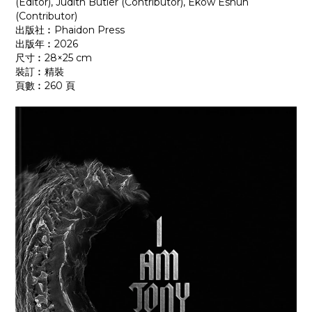
(Editor), Judith Butler (Contributor), Ekow Eshun
(Contributor)
出版社︰Phaidon Press
出版年︰2026
尺寸︰28×25 cm
裝訂︰精裝
頁數︰260 頁