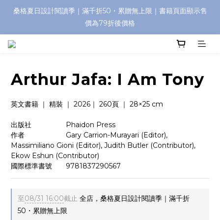
桑格夏日設計閱讀季｜滿千折50・累贈無上限｜書籍頁面顯示售
價為79折後價格
Arthur Jafa: I Am Tony
英文書籍 ｜ 精裝 ｜ 2026｜ 260頁 ｜ 28×25 cm
出版社　　   　    Phaidon Press
作者　　　　       Gary Carrion-Murayari (Editor), 
Massimiliano Gioni (Editor), Judith Butler (Contributor), 
Ekow Eshun (Contributor)
國際標準書號       9781837290567
至
08/31 16:00
截止
全店，桑格夏日設計閱讀季｜滿千折
50・累贈無上限