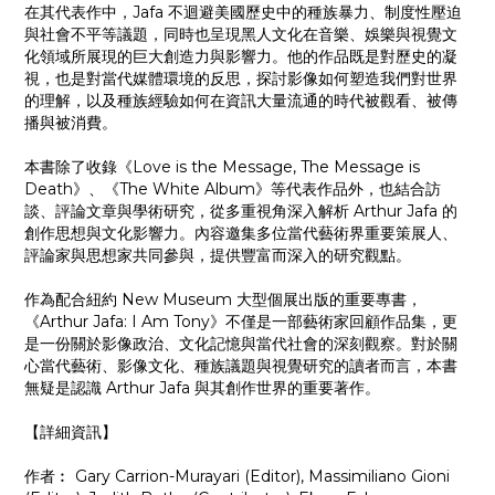
在其代表作中，Jafa 不迴避美國歷史中的種族暴力、制度性壓迫
與社會不平等議題，同時也呈現黑人文化在音樂、娛樂與視覺文
化領域所展現的巨大創造力與影響力。他的作品既是對歷史的凝
視，也是對當代媒體環境的反思，探討影像如何塑造我們對世界
的理解，以及種族經驗如何在資訊大量流通的時代被觀看、被傳
播與被消費。
本書除了收錄《Love is the Message, The Message is
Death》、《The White Album》等代表作品外，也結合訪
談、評論文章與學術研究，從多重視角深入解析 Arthur Jafa 的
創作思想與文化影響力。內容邀集多位當代藝術界重要策展人、
評論家與思想家共同參與，提供豐富而深入的研究觀點。
作為配合紐約 New Museum 大型個展出版的重要專書，
《Arthur Jafa: I Am Tony》不僅是一部藝術家回顧作品集，更
是一份關於影像政治、文化記憶與當代社會的深刻觀察。對於關
心當代藝術、影像文化、種族議題與視覺研究的讀者而言，本書
無疑是認識 Arthur Jafa 與其創作世界的重要著作。
【詳細資訊】
作者︰ Gary Carrion-Murayari (Editor), Massimiliano Gioni