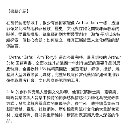
【書籍介紹】
在當代藝術領域中，很少有藝術家能像 Arthur Jafa 一樣，透過
影像如此深刻地觸及種族、歷史、文化與媒體之間複雜而敏感的
關係。從電影攝影、錄像藝術到大型裝置創作，Jafa 長期以來持
續探索一個核心命題：如何建立一種真正屬於黑人文化經驗的影
像語言。
《Arthur Jafa: I Am Tony》是迄今最完整、最具規模的 Arthur
Jafa 回顧專書，全面收錄其超過四十年創作生涯的重要作品與思
想軌跡。全書收錄 165 幅精美圖版，涵蓋電影、錄像、攝影、雕
塑與大型裝置等多元媒材，完整呈現這位當代藝術家如何運用影
像作為思考社會、文化與身份認同的工具。
Jafa 的創作深受黑人音樂文化影響。他嘗試將爵士樂、靈魂樂、
嘻哈音樂等黑人音樂中獨特的節奏感與情感張力轉化為視覺敘事
方式，發展出極具辨識度的影像語言。多年來，他持續蒐集來自
新聞媒體、電影、社群網路、歷史檔案與流行文化的大量影像素
材，透過剪輯、拼貼與重新編排，構築出既震撼又發人深省的作
品。