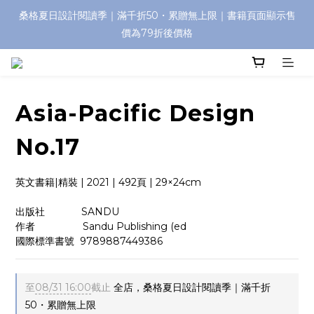
桑格夏日設計閱讀季｜滿千折50・累贈無上限｜書籍頁面顯示售
價為79折後價格
Asia-Pacific Design
No.17
英文書籍|精裝 | 2021 | 492頁 | 29×24cm
出版社             SANDU
作者                 Sandu Publishing (ed
國際標準書號  9789887449386
至
08/31 16:00
截止
全店，桑格夏日設計閱讀季｜滿千折
50・累贈無上限