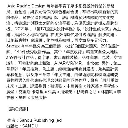
Asia Pacific Design 每年都孕育了眾多影響設計行業的新發
展、新創造，與多元信仰的特色相融合後，萃取出獨特新穎的實
踐作品。旨在促進各國設計師、設計機構參與國際間的文化交
流，構築設計與亞太之間的交流平臺，為優秀設計師樹立品牌契
機。 2021年，《第17屆亞太設計年鑑》以「設計重啟未來」為主
題，探討亞太地區的設計在後疫情時代如何透過設計解決問題，
以創新應對社會議題，化危機為轉機，再度激發多元活力。
&nbsp; 今年年鑑分為三個章節，收錄16個亞太國家、291位設計
師、444件優秀設計作品。其中「年度收錄」精選來自亞太地區
349件設計作品，從字形、書籍編排裝楨、品牌識別、包裝、空間
識別、可移動的線上體驗、AI/AR/VR/MR。 &nbsp; 另外，第二
章節以「年度推薦」為主題，經特邀編輯委員選拔，兼具設計質
感和創意。以及第三章節「年度主題」由學術顧問和特邀編輯委
員共同選入能代表時代理念與願景的17件作品，聚焦「設計重啟
未來﹞主題。評選委員：靳塛強 x 中島英樹 x 韓家英 x 畢學鋒 x
廣煜 x 克里斯‧卡洛里 x 張昊 x 潘焰榮 x 杉崎真之助 x 林韶斌 x 李
在敏 x 劉釗 x 大黑大悟
【詳細資訊】
作者︰Sandu Publishing (ed
出版社︰SANDU