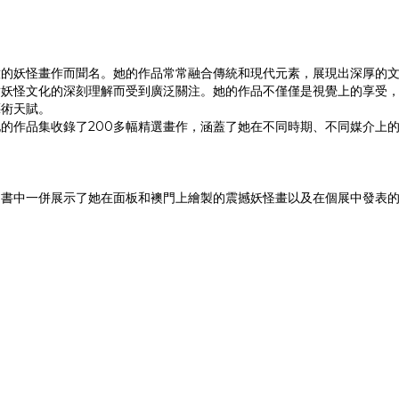
意的妖怪畫作而聞名。她的作品常常融合傳統和現代元素，展現出深厚的
對妖怪文化的深刻理解而受到廣泛關注。她的作品不僅僅是視覺上的享受
藝術天賦。
的作品集收錄了200多幅精選畫作，涵蓋了她在不同時期、不同媒介上
。書中一併展示了她在面板和襖門上繪製的震撼妖怪畫以及在個展中發表