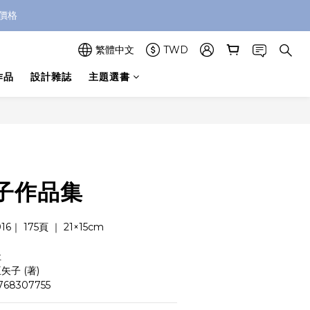
價格
繁體中文
TWD
作品
設計雜誌
主題選書
立即購買
子作品集
6｜ 175頁 ｜ 21×15cm
社
矢子 (著)
768307755