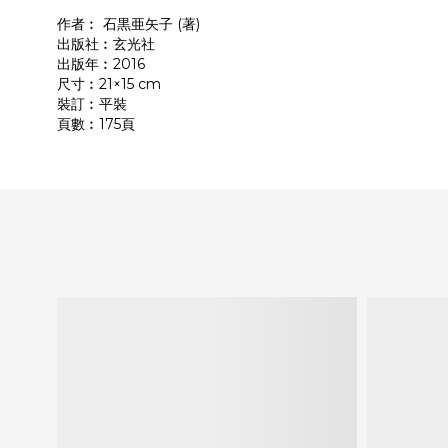
作者︰ 石黒亜矢子 (著)
出版社︰玄光社
出版年︰2016
尺寸︰21×15 cm
裝訂︰平裝
頁數︰175頁