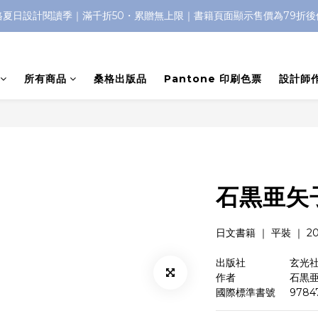
格夏日設計閱讀季｜滿千折50・累贈無上限｜書籍頁面顯示售價為79折後
所有商品
桑格出版品
Pantone 印刷色票
設計師
石黒亜矢
日文書籍 ｜ 平裝 ｜ 201
出版社　　　     玄光
作者　　　　     石黒亜
國際標準書號     9784