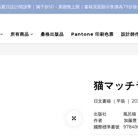
格夏日設計閱讀季｜滿千折50・累贈無上限｜書籍頁面顯示售價為79折後
所有商品
桑格出版品
Pantone 印刷色票
設計師
猫マッチ
日文書籍 ｜平裝 ｜ 202
出版社　　   　風呂猫 
作者　　　       加藤豊
國際標準書號   97849