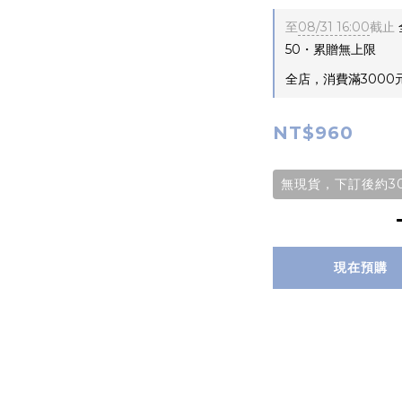
至
08/31 16:00
截止
50・累贈無上限
全店，消費滿3000
NT$960
無現貨，下訂後約30
現在預購