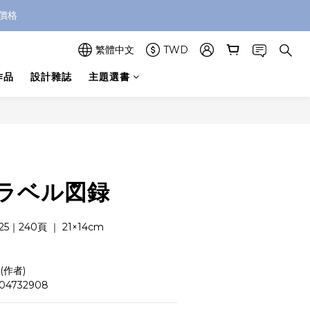
價格
繁體中文
TWD
作品
設計雜誌
主題選書
立即購買
ラベル図録
5｜240頁 ｜ 21×14cm
 (作者)
04732908