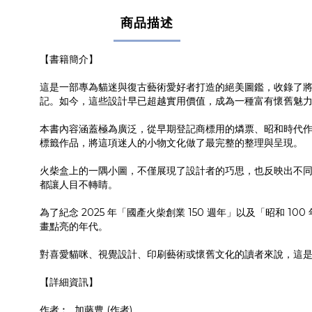
商品描述
【書籍簡介】
這是一部專為貓迷與復古藝術愛好者打造的絕美圖鑑，收錄了將
記。如今，這些設計早已超越實用價值，成為一種富有懷舊魅
本書內容涵蓋極為廣泛，從早期登記商標用的燐票、昭和時代
標籤作品，將這項迷人的小物文化做了最完整的整理與呈現。
火柴盒上的一隅小圖，不僅展現了設計者的巧思，也反映出不
都讓人目不轉睛。
為了紀念 2025 年「國產火柴創業 150 週年」以及「昭
畫點亮的年代。
對喜愛貓咪、視覺設計、印刷藝術或懷舊文化的讀者來說，這
【詳細資訊】
作者︰ 加藤豊 (作者)