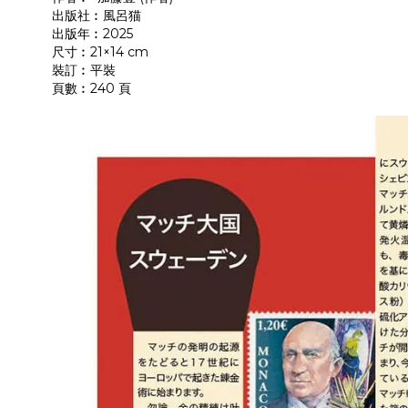
出版社︰風呂猫
出版年︰2025
尺寸︰21×14 cm
裝訂︰平裝
頁數︰240 頁