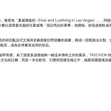
被譽為「夏威夷版的《Fear and Loathing in Las Vegas》」，
創作。這本書以湯普森名義前往夏威夷「採訪馬拉松賽事」為開端，卻迅速脫
結合湯普森標誌性的胡言亂語式文風與史戴德曼狂野猖獗的插畫，構成一部既無法
漲船高，成為全球書迷追尋的珍品。
市便旋即售罄。為了讓更多讀者能夠一睹這本傳奇之作的風采，TASCHEN
再只是瘋狂文化的註腳，而是一本在歡笑、幻覺與恐懼交織之中，揭露美國靈魂