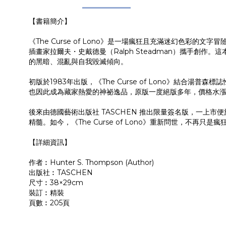
【書籍簡介】
《The Curse of Lono》是一場瘋狂且充滿迷幻色彩的文字冒險，
插畫家拉爾夫・史戴德曼（Ralph Steadman）攜手
的黑暗、混亂與自我毀滅傾向。
初版於1983年出版，《The Curse of Lono》
也因此成為藏家熱愛的神祕逸品，原版一度絕版多年，價格水
後來由德國藝術出版社 TASCHEN 推出限量簽名版，一上
精髓。如今，《The Curse of Lono》重新問世，不
【詳細資訊】
作者︰Hunter S. Thompson (Author)
出版社︰TASCHEN
尺寸︰38×29cm
裝訂︰精裝
頁數︰205頁