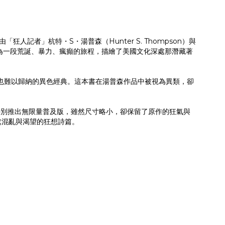
同樣由「狂人記者」杭特・S・湯普森（Hunter S. Thompson）與
軌成為一段荒誕、暴力、瘋癲的旅程，描繪了美國文化深處那潛藏著
分類、也難以歸納的異色經典。這本書在湯普森作品中被視為異類，卻
 特別推出無限量普及版，雖然尺寸略小，卻保留了原作的狂氣與
深處混亂與渴望的狂想詩篇。