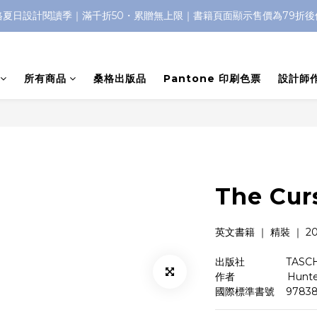
格夏日設計閱讀季｜滿千折50・累贈無上限｜書籍頁面顯示售價為79折後
所有商品
桑格出版品
Pantone 印刷色票
設計師
The Cur
英文書籍 ｜ 精裝 ｜ 200
出版社　　　    TASC
作者　　　        Hunte
國際標準書號    97838