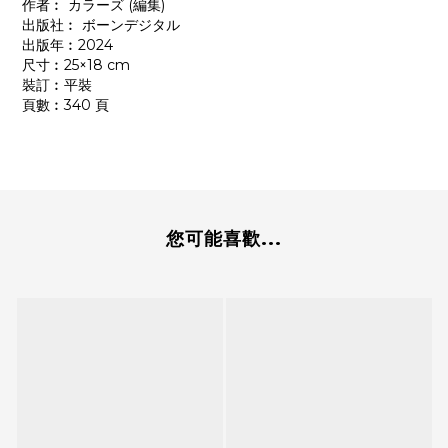
作者︰ カラーズ (編集)
出版社︰ ボーンデジタル
出版年︰2024
尺寸︰25×18 cm
裝訂︰平裝
頁數︰340 頁
您可能喜歡...