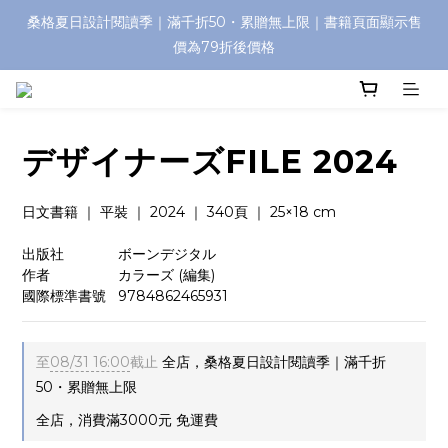
桑格夏日設計閱讀季｜滿千折50・累贈無上限｜書籍頁面顯示售
價為79折後價格
デザイナーズFILE 2024
日文書籍 ｜ 平裝 ｜ 2024 ｜ 340頁 ｜ 25×18 cm
出版社　　 　  ボーンデジタル  
作者　　　　   カラーズ (編集)
國際標準書號   9784862465931
至
08/31 16:00
截止
全店，桑格夏日設計閱讀季｜滿千折
50・累贈無上限
全店，消費滿3000元 免運費