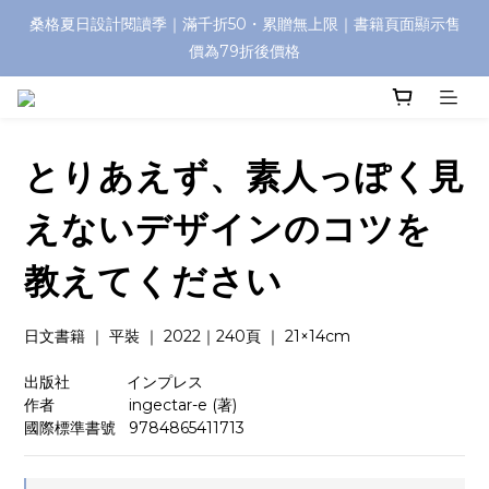
桑格夏日設計閱讀季｜滿千折50・累贈無上限｜書籍頁面顯示售
價為79折後價格
とりあえず、素人っぽく見
えないデザインのコツを
教えてください
日文書籍 ｜ 平裝 ｜ 2022｜240頁 ｜ 21×14cm
出版社　　  ‎    インプレス
作者　　　　   ingectar-e (著)
國際標準書號   9784865411713