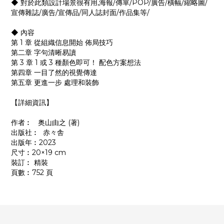
◆ 對於此類設計場景很有用,海報/傳單/POP/廣告/橫幅/縮略圖/
宣傳雜誌/廣告/宣傳品/同人誌封面/作品集等/
◆ 內容
第 1 章 從組織信息開始 佈局技巧
第二章 字句清晰易讀
第 3 章 1 或 3 種顏色即可！ 配色方案想法
第四章 一目了然的視覺傳達
第五章 更進一步 處理和裝飾
【詳細資訊】
作者︰ 奥山由之 (著)
出版社︰ ‎ 赤々舎
出版年︰2023
尺寸︰20×19 cm
裝訂︰ 精裝
頁數︰752 頁