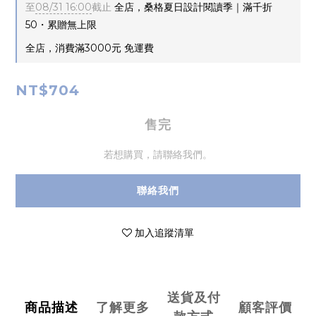
至
08/31 16:00
截止
全店，桑格夏日設計閱讀季｜滿千折
50・累贈無上限
全店，消費滿3000元 免運費
NT$704
售完
若想購買，請聯絡我們。
聯絡我們
加入追蹤清單
送貨及付
商品描述
了解更多
顧客評價