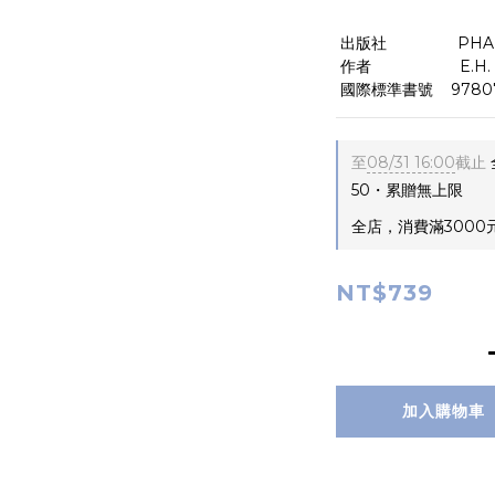
 出版社                P
 作者                    E
 國際標準書號    9780
至
08/31 16:00
截止
50・累贈無上限
全店，消費滿3000
NT$739
加入購物車