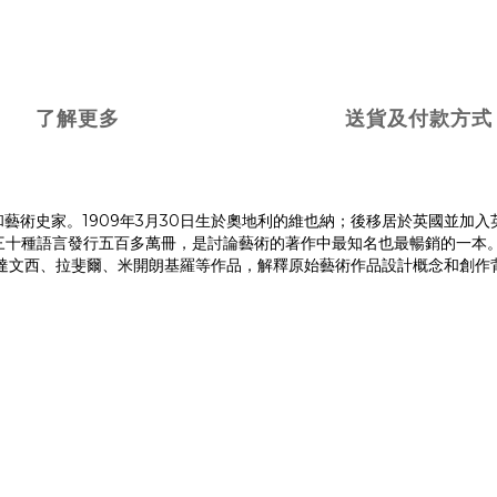
了解更多
送貨及付款方式
ch]英國美學家和藝術史家。1909年3月30日生於奧地利的維也納；後移居於
語言發行五百多萬冊，是討論藝術的著作中最知名也最暢銷的一本。GOMBRICH
切利、達文西、拉斐爾、米開朗基羅等作品，解釋原始藝術作品設計概念和