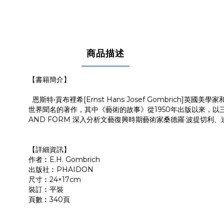
商品描述
【書籍簡介】
恩斯特•貢布裡希[Ernst Hans Josef Gombri
世界聞名的著作，其中《藝術的故事》從1950年出版以來，以三十種
AND FORM 深入分析文藝復興時期藝術家桑德羅·波提
【詳細資訊】
作者︰E.H. Gombrich
出版社︰PHAIDON
尺寸︰24×17cm
裝訂︰平裝
頁數︰340頁