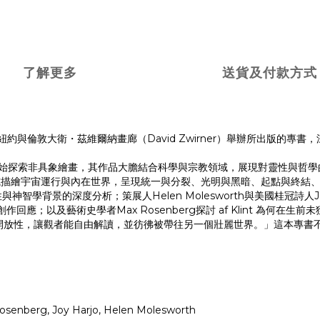
了解更多
送貨及付款方式
紀念同名展覽於紐約與倫敦大衛・茲維爾納畫廊（David Zwirner）舉辦所出版的專
開始探索非具象繪畫，其作品大膽結合科學與宗教領域，展現對靈性與哲學的深厚
式描繪宇宙運行與內在世界，呈現統一與分裂、光明與黑暗、起點與終結
靈性與神智學背景的深度分析；策展人Helen Molesworth與美國桂冠詩人J
n的創作回應；以及藝術史學者Max Rosenberg探討 af Klint 為何在
性，讓觀者能自由解讀，並彷彿被帶往另一個壯麗世界。」這本專書不僅是對
osenberg, Joy Harjo, Helen Molesworth