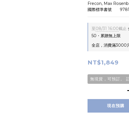
Frecon, Max Rosenbe
國際標準書號       978
至
08/31 16:00
截止
50・累贈無上限
全店，消費滿3000
NT$1,849
無現貨，可預訂。 訂
現在預購