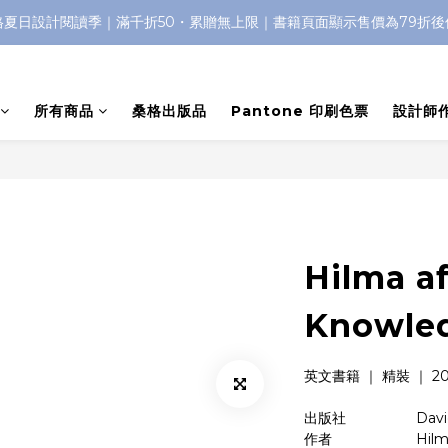
格夏日設計閱讀季｜滿千折50・累贈無上限｜書籍頁面顯示售價為79折後
所有商品
桑格出版品
Pantone 印刷色票
設計師
Hilma af
Knowle
英文書籍 ｜ 精裝 ｜ 202
出版社　　   　    Davi
作者　　　　       Hilma 