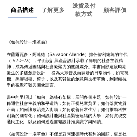
送貨及付
商品描述
了解更多
顧客評價
款方式
《如何設計一場革命》
在薩爾瓦多・阿連德（Salvador Allende）擔任智利總統的年代
（1970–73），平面設計與產品設計承載了鮮明的社會主義精
神，成為傳遞團結與社會凝聚力的關鍵媒介。本書回顧這段時期
誕生的多樣創新設計──從為大眾普及而開發的日常物件，如電視
機、黑膠唱盤、椅子，以及其背後的創意與技術革新，到街頭抗
爭的視覺符號與圖像語言。
書中的呈現以「如何」為核心架構，展開多個主題：如何設計一
條通往社會主義的和平道路；如何正視兒童貧困；如何落實物質
正義；如何讓政治走入街頭；如何改善日常生活；如何推動科技
創新的國有化；如何設計能與社區緊密連結的大學；如何實現交
通民主化；以及如何透過書籍設計推廣識字與閱讀。
《如何設計一場革命》不僅是對阿連德時代智利的回顧，更是社