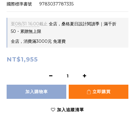
國際標準書號      9783037787335
至
08/31 16:00
截止
全店，桑格夏日設計閱讀季｜滿千折
50・累贈無上限
全店，消費滿3000元 免運費
NT$1,955
加入購物車
立即購買
加入追蹤清單