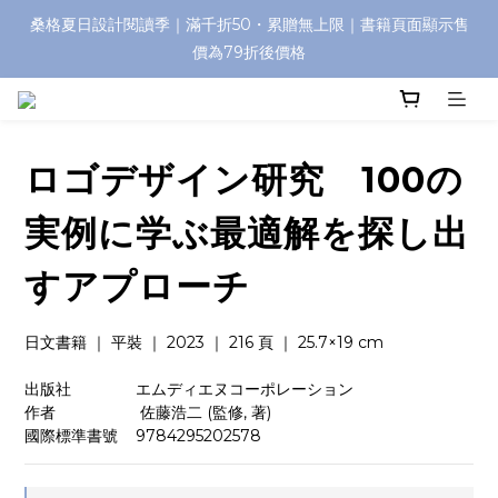
桑格夏日設計閱讀季｜滿千折50・累贈無上限｜書籍頁面顯示售
價為79折後價格
ロゴデザイン研究 100の
実例に学ぶ最適解を探し出
すアプローチ
日文書籍 ｜ 平裝 ｜ 2023 ｜ 216 頁 ｜ 25.7×19 cm
出版社　　　    エムディエヌコーポレーション
作者　　　　     佐藤浩二 (監修, 著)
國際標準書號    9784295202578