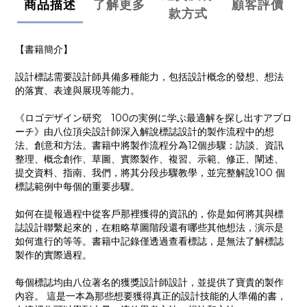
商品描述
了解更多
顧客評價
款方式
【書籍簡介】
設計標誌需要設計師具備多種能力，包括設計概念的發想、想法
的落實、表達與展現等能力。
《ロゴデザイン研究 100の実例に学ぶ最適解を探し出すアプロ
ーチ》由八位頂尖設計師深入解說標誌設計的製作流程中的想
法、創意和方法。書籍中將製作流程分為12個步驟：訪談、資訊
整理、概念創作、草圖、實際製作、複習、示範、修正、闡述、
提交資料、指南、我們，將其分段步驟教學，並完整解說100 個
標誌範例中每個的重要步驟。
如何在提報過程中從客戶那裡獲得的資訊的，你是如何將其與標
誌設計聯繫起來的，在粗略草圖階段還有哪些其他想法，演示是
如何進行的等等。書籍中記錄僅透過查看標誌，是無法了解標誌
製作的實際過程。
每個標誌均由八位著名的獲獎設計師設計，並提供了寶貴的製作
內容。 這是一本為那些想要獲得真正的設計技能的人準備的書，