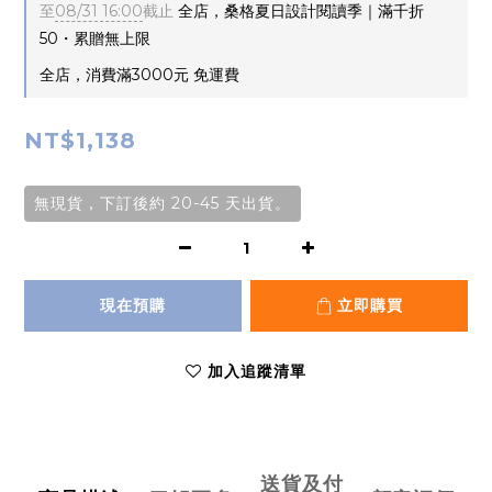
至
08/31 16:00
截止
全店，桑格夏日設計閱讀季｜滿千折
50・累贈無上限
全店，消費滿3000元 免運費
NT$1,138
無現貨，下訂後約 20-45 天出貨。
現在預購
立即購買
加入追蹤清單
送貨及付