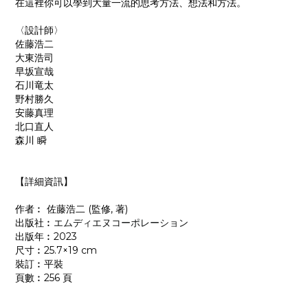
在這裡你可以學到大量一流的思考方法、想法和方法。
〈設計師〉
佐藤浩二
大東浩司
早坂宣哉
石川竜太
野村勝久
安藤真理
北口直人
森川 瞬
【詳細資訊】
作者︰ 佐藤浩二 (監修, 著)
出版社︰
エムディエヌコーポレーション
出版年︰2023
尺寸︰25.7×19 cm
裝訂︰平裝
頁數︰256 頁