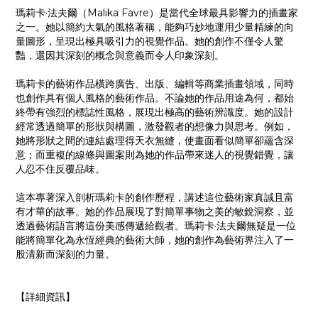
瑪莉卡·法夫爾（Malika Favre）是當代全球最具影響力的插畫家
之一。她以簡約大氣的風格著稱，能夠巧妙地運用少量精練的向
量圖形，呈現出極具吸引力的視覺作品。她的創作不僅令人驚
豔，還因其深刻的概念與意義而令人印象深刻。
瑪莉卡的藝術作品橫跨廣告、出版、編輯等商業插畫領域，同時
也創作具有個人風格的藝術作品。不論她的作品用途為何，都始
終帶有強烈的標誌性風格，展現出極高的藝術辨識度。她的設計
經常透過簡單的形狀與構圖，激發觀者的想像力與思考。例如，
她將形狀之間的連結處理得天衣無縫，使畫面看似簡單卻蘊含深
意；而重複的線條與圖案則為她的作品帶來迷人的視覺錯覺，讓
人忍不住反覆品味。
這本專著深入剖析瑪莉卡的創作歷程，講述這位藝術家真誠且富
有才華的故事。她的作品展現了對簡單事物之美的敏銳洞察，並
透過藝術語言將這份美感傳遞給觀者。瑪莉卡·法夫爾無疑是一位
能將簡單化為永恆經典的藝術大師，她的創作為藝術界注入了一
股清新而深刻的力量。
【詳細資訊】