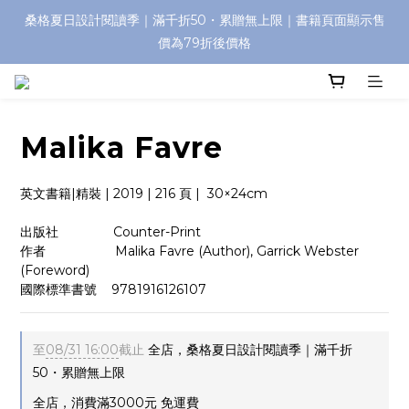
桑格夏日設計閱讀季｜滿千折50・累贈無上限｜書籍頁面顯示售
價為79折後價格
Malika Favre
英文書籍|精裝 | 2019 | 216 頁 |  30×24cm
出版社               Counter-Print
作者                   Malika Favre (Author), Garrick Webster 
(Foreword)
國際標準書號    9781916126107
至
08/31 16:00
截止
全店，桑格夏日設計閱讀季｜滿千折
50・累贈無上限
全店，消費滿3000元 免運費