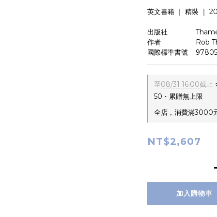
英文書籍 ｜ 精裝 ｜ 201
出版社　　　    Thame
作者　　　　    Rob Tho
國際標準書號    97805
至
08/31 16:00
截止
50・累贈無上限
全店，消費滿3000
NT$2,607
加入購物車