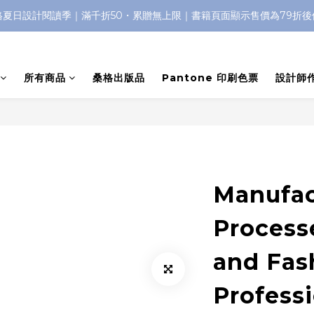
格夏日設計閱讀季｜滿千折50・累贈無上限｜書籍頁面顯示售價為79折後
所有商品
桑格出版品
Pantone 印刷色票
設計師
Manufac
Processe
and Fas
Profess