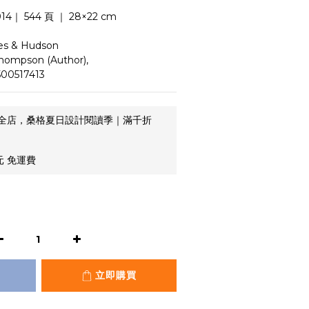
4｜ 544 頁 ｜ 28×22 cm
s & Hudson
mpson (Author),
00517413
全店，桑格夏日設計閱讀季｜滿千折
元 免運費
立即購買