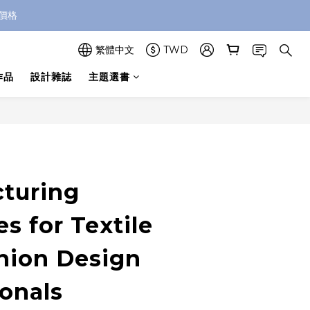
價格
繁體中文
TWD
作品
設計雜誌
主題選書
立即購買
turing
s for Textile
hion Design
ionals