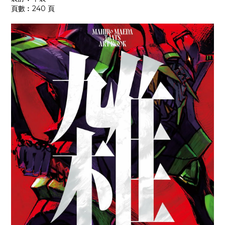
頁數︰240 頁