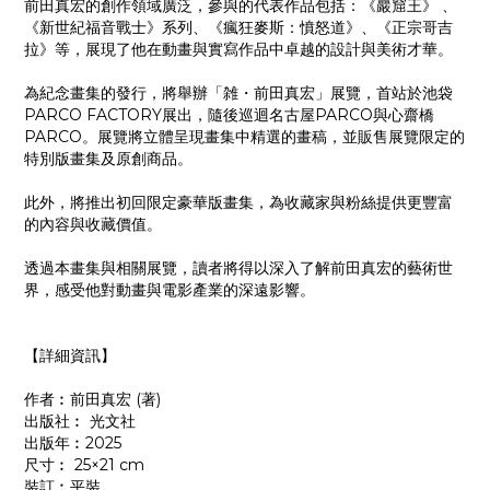
前田真宏的創作領域廣泛，參與的代表作品包括：《巖窟王》 、
《新世紀福音戰士》系列、《瘋狂麥斯：憤怒道》、《正宗哥吉
拉》等，展現了他在動畫與實寫作品中卓越的設計與美術才華。​
為紀念畫集的發行，將舉辦「雑・前田真宏」展覽，首站於池袋
PARCO FACTORY展出，隨後巡迴名古屋PARCO與心齋橋
PARCO。展覽將立體呈現畫集中精選的畫稿，並販售展覽限定的
特別版畫集及原創商品。 ​
此外，將推出初回限定豪華版畫集，為收藏家與粉絲提供更豐富
的內容與收藏價值。 ​
透過本畫集與相關展覽，讀者將得以深入了解前田真宏的藝術世
界，感受他對動畫與電影產業的深遠影響。
【詳細資訊】
作者︰前田真宏 (著)
出版社︰ 光文社
出版年︰2025
尺寸︰ 25×21 cm
裝訂︰平裝