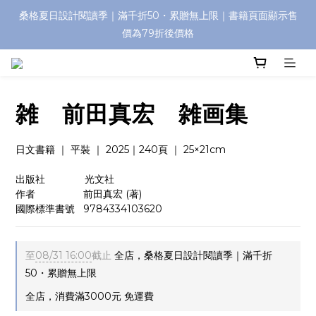
桑格夏日設計閱讀季｜滿千折50・累贈無上限｜書籍頁面顯示售
價為79折後價格
雑 前田真宏 雑画集
日文書籍 ｜ 平裝 ｜ 2025｜240頁 ｜ 25×21cm
出版社　　       光文社 
作者　　　  　 前田真宏 (著)
國際標準書號   9784334103620
至
08/31 16:00
截止
全店，桑格夏日設計閱讀季｜滿千折
50・累贈無上限
全店，消費滿3000元 免運費