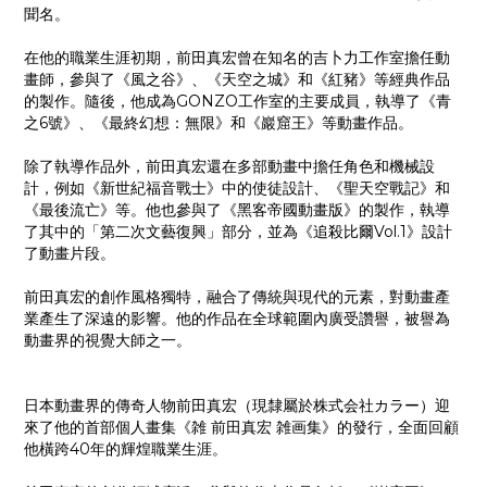
聞名。​
在他的職業生涯初期，前田真宏曾在知名的吉卜力工作室擔任動
畫師，參與了《風之谷》、《天空之城》和《紅豬》等經典作品
的製作。​隨後，他成為GONZO工作室的主要成員，執導了《青
之6號》、《最終幻想：無限》和《巖窟王》等動畫作品。​
除了執導作品外，前田真宏還在多部動畫中擔任角色和機械設
計，例如《新世紀福音戰士》中的使徒設計、《聖天空戰記》和
《最後流亡》等。​他也參與了《黑客帝國動畫版》的製作，執導
了其中的「第二次文藝復興」部分，並為《追殺比爾Vol.1》設計
了動畫片段。​
前田真宏的創作風格獨特，融合了傳統與現代的元素，對動畫產
業產生了深遠的影響。​他的作品在全球範圍內廣受讚譽，被譽為
動畫界的視覺大師之一。
日本動畫界的傳奇人物前田真宏（現隸屬於株式会社カラー）迎
來了他的首部個人畫集《雑 前田真宏 雑画集》的發行，全面回顧
他橫跨40年的輝煌職業生涯。​