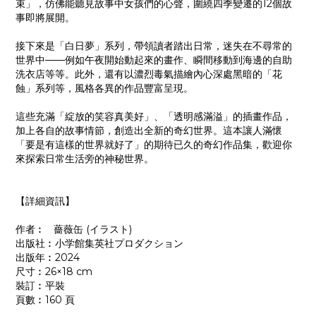
束」，仿佛能聽見故事中女孩們的心聲，圍繞四季變遷的12個故
事即將展開。
接下來是「白日夢」系列，帶領讀者踏出日常，迷失在不尋常的
世界中——例如午夜開始動起來的畫作、瞬間移動到海邊的自助
洗衣店等等。此外，還有以濃烈毒氣描繪內心深處黑暗的「花
蝕」系列等，風格各異的作品豐富呈現。
這些充滿「綻放的笑容真美好」、「透明感滿溢」的插畫作品，
加上各自的故事情節，創造出全新的奇幻世界。這本讓人滿懷
「要是有這樣的世界就好了」的期待已久的奇幻作品集，歡迎你
來探索日常生活旁的神秘世界。
【詳細資訊】
作者︰ 薔薇缶 (イラスト)
出版社︰小学館集英社プロダクション
出版年︰2024
尺寸︰26×18 cm
裝訂︰平裝
頁數︰160 頁