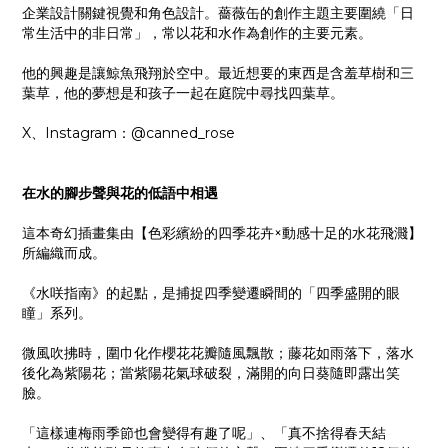
企業設計關鍵視覺和角色設計。薔薇缶的創作主題主要圍繞「日
常生活中的非日常」，常以花和水作為創作的主要元素。
他的興趣是讓鯨魚飛翔於空中。最近想要的東西是含羞草樹和三
葉草，他的夢想是和孩子一起在庭院中尋找四葉草。
X、Instagram：@canned_rose
在水的腳步聲與花的低語中相遇
這本奇幻插畫集由【色彩繽紛的四季花卉×動感十足的水花飛濺】
所編織而成。
《水咲指南》的起點，是捕捉四季變遷瞬間的「四季盛開的眼
瞳」系列。
微風吹拂時，圍巾化作櫻花花瓣隨風飄散；藤花如雨落下，落水
後化為紫陽花；當紫陽花氣球破裂，滿開的向日葵隨即露出笑
臉。
「這樣連梅雨季節也會變得有趣了呢」、「真不捨得春天結