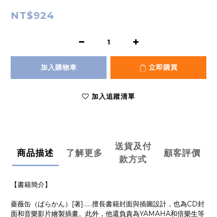
NT$924
加入購物車
立即購買
加入追蹤清單
送貨及付
商品描述
了解更多
顧客評價
款方式
【書籍簡介】
薔薇缶（ばらかん）[著]……擅長書籍封面與插圖設計，也為CD封
面和音樂影片繪製插畫。此外，他還負責為YAMAHA和倍樂生等