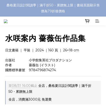
桑格夏日設計閱讀季｜滿千折50・累贈無上限｜書籍頁面顯示售
價為79折後價格
水咲案内 薔薇缶作品集
日文書籍 ｜ 平裝 ｜ 2024 ｜160 頁 ｜ 26×18 cm
出版社　　　    小学館集英社プロダクション 
作者　　　　    薔薇缶 (イラスト)
國際標準書號    9784796874274
至
08/31 16:00
截止
全店，桑格夏日設計閱讀季｜滿千折
50・累贈無上限
全店，消費滿3000元 免運費