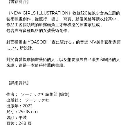
【書籍簡介】
《NEW GIRLS ILLUSTRATION》收錄120位以少女為主題的
藝術插畫創作，從流行、復古、寫實、動漫風格等接收錄其中，
作品由各個領域的嶄露頭角且才華橫溢的插畫家組成，
包含具有多種風格的女孩藝術創作。
封面插圖由 YOASOBI「夜に駆ける」的音樂 MV製作藝術家藍
にいな 所設計。
對於喜愛觀摩插畫藝術的人，以及想要擴展自己眼界和觸角的人
來說，這是一本值得推薦的書籍。
【詳細資訊】
作者︰ ソーテック社編集部 (編集)
出版社︰ ソーテック社
出版年︰2023
尺寸︰25×18 cm
裝訂︰平裝
頁數︰248 頁