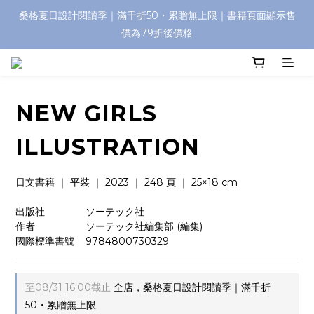
桑格夏日設計閱讀季｜滿千折50・累贈無上限｜書籍頁面顯示售
價為79折後價格
NEW GIRLS
ILLUSTRATION
日文書籍 ｜ 平裝 ｜ 2023 ｜ 248 頁 ｜ 25×18 cm
出版社　　　    ソーテック社
作者　　　　    ソーテック社編集部 (編集)
國際標準書號    9784800730329
至
08/31 16:00
截止
全店，桑格夏日設計閱讀季｜滿千折
50・累贈無上限