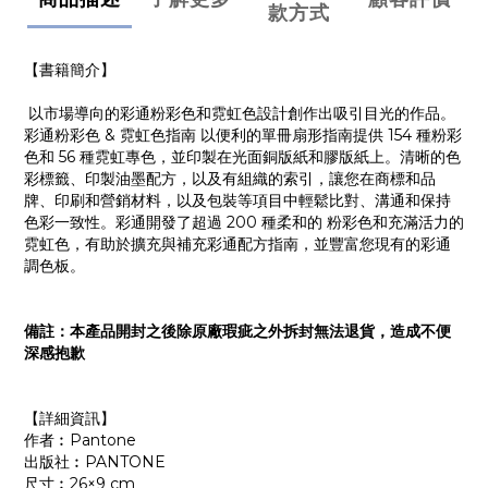
款方式
【書籍簡介】
以市場導向的彩通粉彩色和霓虹色設計創作出吸引目光的作品。
彩通粉彩色 & 霓虹色指南 以便利的單冊扇形指南提供 154 種粉彩
色和 56 種霓虹專色，並印製在光面銅版紙和膠版紙上。清晰的色
彩標籤、印製油墨配方，以及有組織的索引，讓您在商標和品
牌、印刷和營銷材料，以及包裝等項目中輕鬆比對、溝通和保持
色彩一致性。彩通開發了超過 200 種柔和的 粉彩色和充滿活力的
霓虹色，有助於擴充與補充彩通配方指南，並豐富您現有的彩通
調色板。
備註：本產品開封之後除原廠瑕疵之外拆封無法退貨，造成不便
深感抱歉
【詳細資訊】
作者︰Pantone
出版社︰PANTONE
尺寸︰26×9 cm