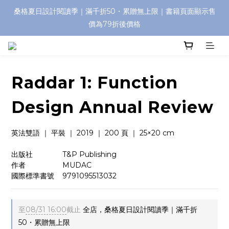
桑格夏日設計閱讀季｜滿千折50・累贈無上限｜書籍頁面顯示售
價為79折後價格
Raddar 1: Function
Design Annual Review
英法雙語 ｜ 平裝 ｜ 2019 ｜ 200 頁 ｜ 25×20 cm 
出版社　　　    T&P Publishing
作者　　　　    MUDAC
國際標準書號    9791095513032
至
08/31 16:00
截止
全店，桑格夏日設計閱讀季｜滿千折
50・累贈無上限