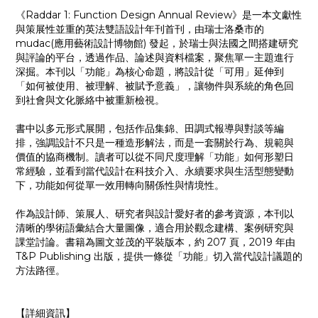
《Raddar 1: Function Design Annual Review》是一本文獻性
與策展性並重的英法雙語設計年刊首刊，由瑞士洛桑市的
mudac(應用藝術設計博物館) 發起，於瑞士與法國之間搭建研究
與評論的平台，透過作品、論述與資料檔案，聚焦單一主題進行
深掘。本刊以「功能」為核心命題，將設計從「可用」延伸到
「如何被使用、被理解、被賦予意義」，讓物件與系統的角色回
到社會與文化脈絡中被重新檢視。
書中以多元形式展開，包括作品集錦、田調式報導與對談等編
排，強調設計不只是一種造形解法，而是一套關於行為、規範與
價值的協商機制。讀者可以從不同尺度理解「功能」如何形塑日
常經驗，並看到當代設計在科技介入、永續要求與生活型態變動
下，功能如何從單一效用轉向關係性與情境性。
作為設計師、策展人、研究者與設計愛好者的參考資源，本刊以
清晰的學術語彙結合大量圖像，適合用於觀念建構、案例研究與
課堂討論。書籍為圖文並茂的平裝版本，約 207 頁，2019 年由
T&P Publishing 出版，提供一條從「功能」切入當代設計議題的
方法路徑。
【詳細資訊】