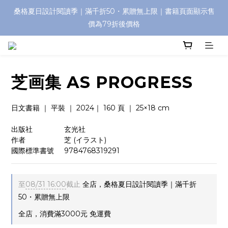
桑格夏日設計閱讀季｜滿千折50・累贈無上限｜書籍頁面顯示售
價為79折後價格
芝画集 AS PROGRESS
日文書籍 ｜ 平裝 ｜ 2024｜ 160 頁 ｜ 25×18 cm
出版社　　　     玄光社
作者　　　　     芝 (イラスト)
國際標準書號     9784768319291
至
08/31 16:00
截止
全店，桑格夏日設計閱讀季｜滿千折
50・累贈無上限
全店，消費滿3000元 免運費