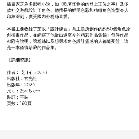
插畫家芝為多部輕小說，如《吃著怪物的肉登上王位之事》及多
款社交遊戲設計了角色。他擅長的鮮明色彩和精緻角色造型令人
印象深刻，廣受國內外粉絲喜愛。
本書主要收錄了芝以「設計練習」為主題所創作的約80個角色原
創插畫作品，並網羅了他從出道至今的精彩作品集錦！每件作品
都附有說明，讓粉絲以及想尋求角色設計靈感的人都能受益，這
是一本值得珍藏的作品集。
【詳細資訊】
作者︰ 芝 (イラスト)
出版社︰玄光社
出版年︰2024
尺寸︰25×18 cm
裝訂︰平裝
頁數︰160頁