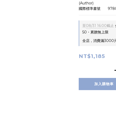
(Author)
國際標準書號       978
至
08/31 16:00
截止
50・累贈無上限
全店，消費滿3000
NT$1,185
加入購物車