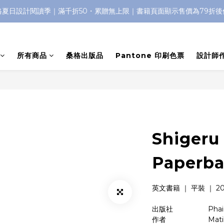
格夏日設計閱讀季｜滿千折50・累贈無上限｜書籍頁面顯示售價為79折後
所有商品
桑格出版品
Pantone 印刷色票
設計師
Shigeru
Paperb
英文書籍 ｜ 平裝 ｜ 200
出版社　　   　    Phai
作者　　　　       Matild