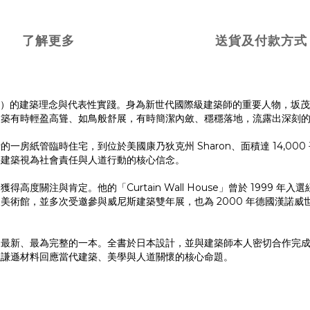
了解更多
送貨及付款方式
957 年生）的建築理念與代表性實踐。身為新世代國際級建築師的重要人物
建築有時輕盈高聳、如鳥般舒展，有時簡潔內斂、穩穩落地，流露出深刻
房紙管臨時住宅，到位於美國康乃狄克州 Sharon、面積達 14,0
將建築視為社會責任與人道行動的核心信念。
注與肯定。他的「Curtain Wall House」曾於 1999 年入選紐
館，並多次受邀參與威尼斯建築雙年展，也為 2000 年德國漢諾威世界博
最新、最為完整的一本。全書於日本設計，並與建築師本人密切合作完成，
以謙遜材料回應當代建築、美學與人道關懷的核心命題。