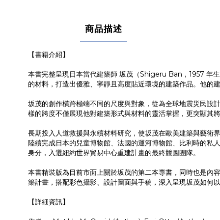
商品描述
【書籍介紹】
本書完整呈現日本當代建築師 坂茂（Shigeru Ban，1
的材料，打造出優雅、寧靜且高度貼近環境的建築作品。他的
坂茂的創作橫跨極端不同的尺度與對象，從為全球地震災民設計的一
樣的跨度不僅展現他對建築形式與材料的靈活掌握，更突顯其
長期投入人道救援與永續材料研究，使坂茂在歐美建築與藝術界獲得高度關
陸續完成日本的兒童博物館、法國的運河博物館、比利時的私人美術
身分，入選紐約世界貿易中心重建計畫的最終競圖團隊。
本書精裝版為目前市面上關於坂茂的第二本專書，同時也是內容
築計畫，搭配彩色攝影、設計圖面與手稿，深入呈現坂茂如何
【詳細資訊】