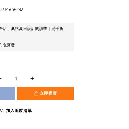
0714846293
全店，桑格夏日設計閱讀季｜滿千折
元 免運費
立即購買
加入追蹤清單