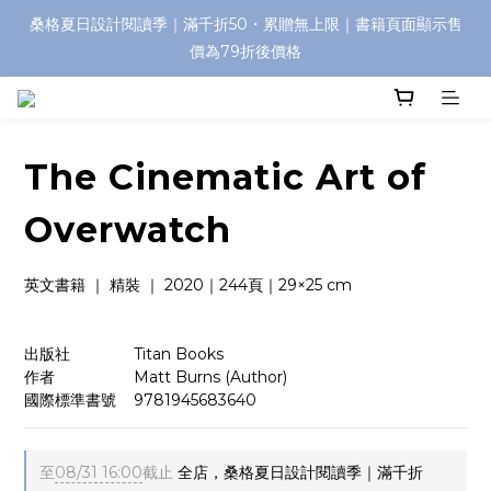
桑格夏日設計閱讀季｜滿千折50・累贈無上限｜書籍頁面顯示售
價為79折後價格
The Cinematic Art of
Overwatch
英文書籍 ｜ 精裝 ｜ 2020｜244頁｜29×25 cm
出版社　　　    Titan Books
作者　　　　    Matt Burns (Author)
國際標準書號    9781945683640
至
08/31 16:00
截止
全店，桑格夏日設計閱讀季｜滿千折