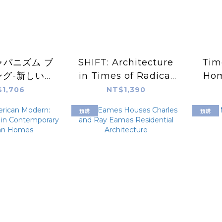
ャパニズム ブ
SHIFT: Architecture
Tim
ング-新しい日
in Times of Radical
Hom
で魅せるデザ
Change
Bea
1,706
NT$1,390
イン-
預購
預購