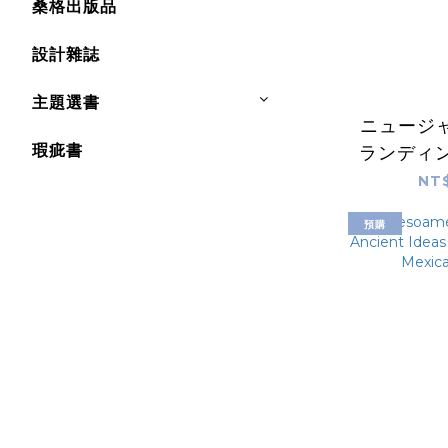
桑格出版品
設計雜誌
主題選書
ニュージ
瑕疵書
ランディ
本らしさ
NT$
預購