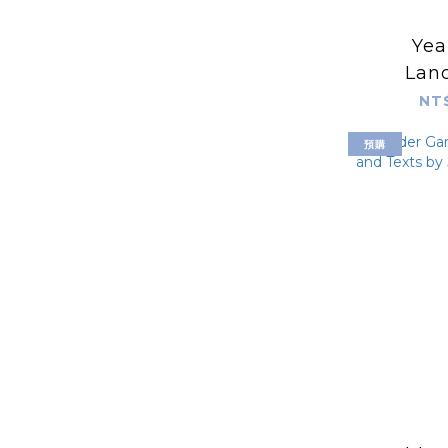
Yea
Lan
Archite
NT
Urban De
預購
Netherl