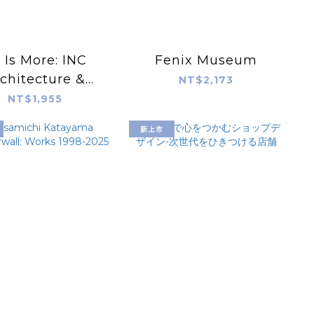
 Is More: INC
Fenix Museum
chitecture &
NT$2,173
Design
NT$1,955
新上市