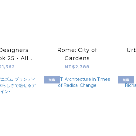
Designers
Rome: City of
Ur
k 25 - All
Gardens
eed Is
C
$1,362
NT$2,388
預購
預購