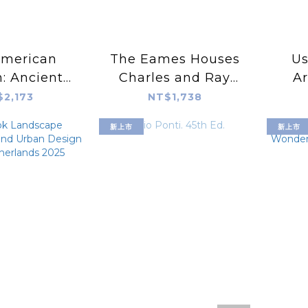
merican
The Eames Houses
Us
: Ancient
Charles and Ray
Ar
eas in
Eames Residential
$2,173
NT$1,738
mporary
Architecture
新上市
新上市
an Homes