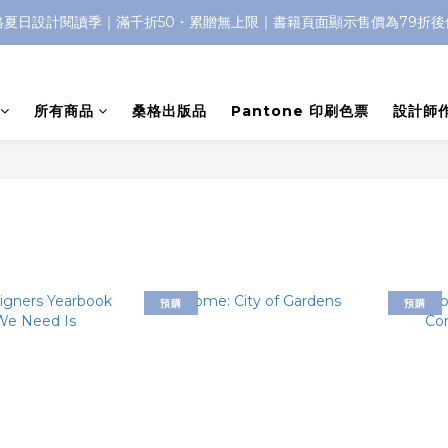
格夏日設計閱讀季｜滿千折50・累贈無上限｜書籍頁面顯示售價為79折後
所有商品
桑格出版品
Pantone 印刷色票
設計師
預購
預購