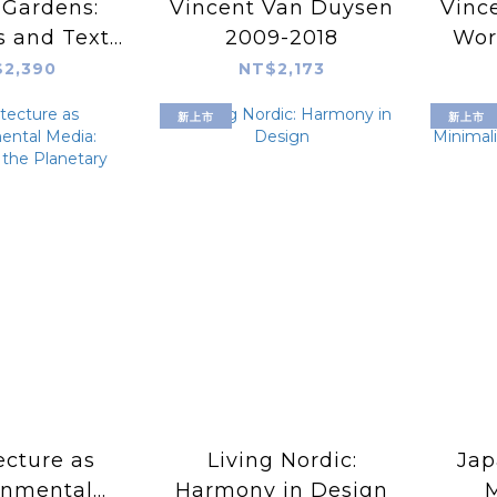
 Gardens:
Vincent Van Duysen
Vinc
 and Texts
2009-2018
Wor
ues Herzog
2,390
NT$2,173
新上市
新上市
ecture as
Living Nordic:
Jap
onmental
Harmony in Design