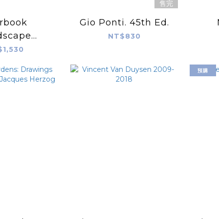
售完
rbook
Gio Ponti. 45th Ed.
dscape
NT$830
cture and
Wond
$1,530
sign in the
預購
ands 2025