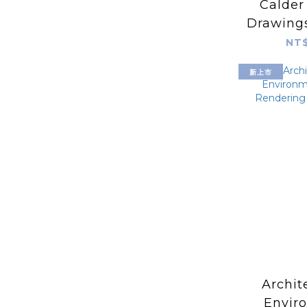
Calder
Drawings
by Jacq
NT$
新上市
Archit
Envir