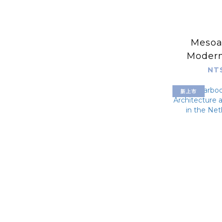
Mesoa
Modern
Id
NT
Conte
新上市
Mexic