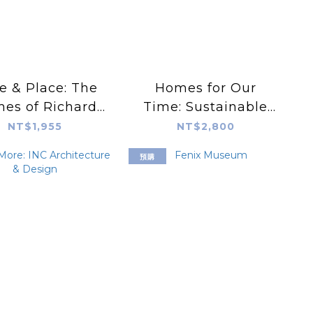
e & Place: The
Homes for Our
es of Richard
Time: Sustainable
rd Architects
Living
NT$1,955
NT$2,800
預購