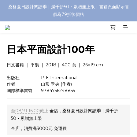
桑格夏日設計閱讀季｜滿千折50・累贈無上限｜書籍頁面顯示售
價為79折後價格
日本平面設計100年
日文書籍 ｜ 平裝 ｜ 2018｜ 400 頁 ｜ 26×19 cm
出版社　　   　    PIE International
作者　　　　       山形 季央 (作者)
國際標準書號       9784756248855
至
08/31 16:00
截止
全店，桑格夏日設計閱讀季｜滿千折
50・累贈無上限
全店，消費滿3000元 免運費