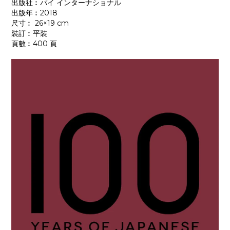
出版社︰パイ インターナショナル
出版年︰2018
尺寸︰ 26×19 cm
裝訂︰平裝
頁數︰400 頁