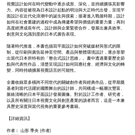
視覺設計如何在時代變動中逐步成形、深化，並持續擴張其影響
力。內容從被視為日本設計起點的明治與大正時代出發，呈現平
面設計在近代化浪潮中的誕生與摸索；接著進入戰後時期，設計
如何在社會重建的過程中成為傳遞希望與價值的重要力量；再到
高度經濟成長年代，設計師與企業緊密合作，發展出兼具效率、
創意與文化識別度的日本式廣告表現。
隨著時代推進，本書也描寫平面設計如何突破媒材與形式的限
制，從印刷與廣告延伸至空間、產品與整體環境設計，逐步形塑
出當代日本所特有的「整合式設計思維」。書中透過重要歷史節
點與代表性作品，清楚呈現設計如何回應社會、經濟與文化的轉
變，同時持續擴展視覺語言的可能性。
全書收錄眾多橫跨不同世代的關鍵創作者與經典作品，從早期奠
基者到當代活躍於國際舞台的設計師，共同構成一幅層次豐富、
脈絡清晰的日本平面設計發展圖像。對於設計工作者、研究者，
以及所有關注日本視覺文化與創意產業的讀者而言，這是一本兼
具歷史深度與當代視角的重要參考書籍。
【詳細資訊】
作者︰ 山形 季央 (作者)