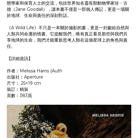
態學家和保育人士的交流，包括世界知名靈長類動物學家珍・古
德（Jane Goodall），讓本書不僅是一部個人傳記，更是一場關
於地球、生命與責任的深刻對話。
《A Wild Life》不只是一本關於攝影的書，更是一封獻給自然與
人類共同命運的情書。它提醒我們，唯有真正看見那些與我們共
享地球的生命，我們才能重新思考人類在這個星球上的角色與責
任。
【詳細資訊】
作者︰Melissa Harris (Auth
出版社︰Aperture
尺寸︰ 25×19 cm
裝訂︰精裝
頁數︰383頁