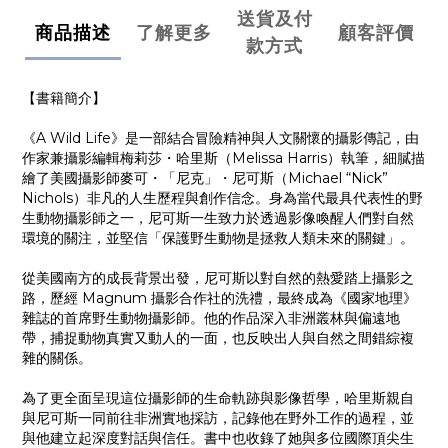
送貨及付
商品描述
了解更多
顧客評價
款方式
【書籍簡介】
《A Wild Life》是一部結合冒險精神與人文關懷的攝影傳記，由
作家兼攝影編輯梅莉莎・哈里斯（Melissa Harris）執筆，細膩描
繪了美國攝影師麥可・「尼克」・尼可斯（Michael “Nick”
Nichols）非凡的人生歷程與創作信念。身為當代最具代表性的野
生動物攝影師之一，尼可斯一生致力於透過影像喚醒人們對自然
環境的關注，並堅信「保護野生動物是拯救人類未來的關鍵」。
從美國南方的成長背景出發，尼可斯以對自然的熱愛踏上攝影之
路，歷經 Magnum 攝影合作社的洗禮，最終成為《國家地理》
雜誌的首席野生動物攝影師。他的作品深入非洲叢林與偏遠地
帶，捕捉動物真實又動人的一面，也反映出人與自然之間錯綜複
雜的關係。
為了更全面呈現這位攝影師的生命軌跡與影像哲學，哈里斯親自
與尼可斯一同前往非洲實地採訪，記錄他在野外工作的過程，並
與他建立起深度對話與信任。書中也收錄了她與多位國際頂尖生