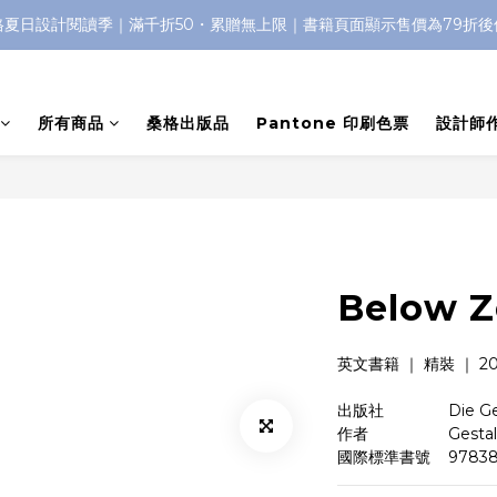
格夏日設計閱讀季｜滿千折50・累贈無上限｜書籍頁面顯示售價為79折後
所有商品
桑格出版品
Pantone 印刷色票
設計師
Below Z
英文書籍 ｜ 精裝 ｜ 201
出版社　　　    Die Ges
作者　　　　    Gestalte
國際標準書號    97838