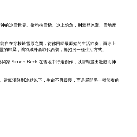
險精神的冰雪世界。從狗拉雪橇、冰上釣魚，到攀登冰瀑、雪地摩
人能自在穿梭於雪原之間，彷彿回歸最原始的生活節奏；而冰上
找心靈的歸屬，讓羽絨外套取代西裝，擁抱另一種生活方式。
家 Simon Beck 在雪地中行走創作，以雪鞋畫出壯觀而神
冒險。當氣溫降到冰點以下，生命不再緩慢，而是展開另一種節奏的