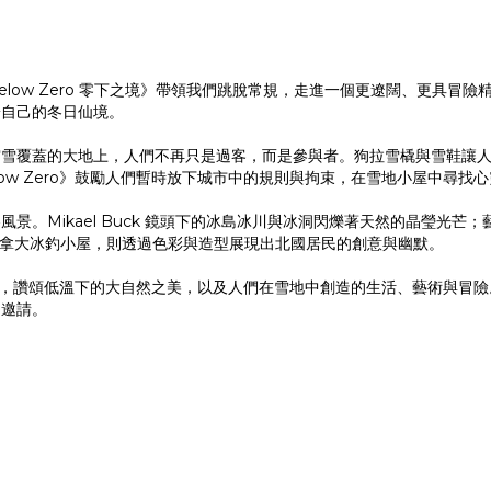
low Zero 零下之境》帶領我們跳脫常規，走進一個更遼闊、更具冒
於自己的冬日仙境。
霜雪覆蓋的大地上，人們不再只是過客，而是參與者。狗拉雪橇與雪鞋讓
ow Zero》鼓勵人們暫時放下城市中的規則與拘束，在雪地小屋中尋
Mikael Buck 鏡頭下的冰島冰川與冰洞閃爍著天然的晶瑩光芒；藝術
所捕捉的加拿大冰釣小屋，則透過色彩與造型展現出北國居民的創意與幽默。
的情書，讚頌低溫下的大自然之美，以及人們在雪地中創造的生活、藝術與
的邀請。