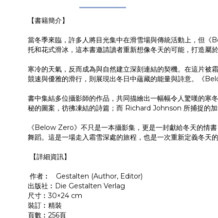
【書籍簡介】
當冬季來臨，許多人將目光集中在滑雪場與傳統活動上，但《Be
托和花式滑冰，這本書邀請讀者重新想像冬天的可能，打造屬
寒冷的天氣，反而成為與自然建立深刻連結的契機。在這片被
競速與優雅的滑行，則展現出冬日中蘊藏的能量與詩意。《Bel
書中集結多位攝影師的作品，共同描繪出一幅幅令人驚嘆的寒冬風景。
秘的圖案，彷彿凍結的詩篇；而 Richard Johnson 
《Below Zero》不只是一本攝影集，更是一封獻給冬天
舞蹈。這是一場走入霜雪深處的旅程，也是一次重新定義冬天
【詳細資訊】
作者︰ Gestalten (Author, Editor)
出版社︰Die Gestalten Verlag
尺寸︰30×24 cm
裝訂︰精裝
頁數︰256頁