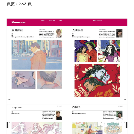
頁數︰232 頁