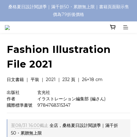
桑格夏日設計閱讀季｜滿千折50・累贈無上限｜書籍頁面顯示售
價為79折後價格
Fashion Illustration
File 2021
日文書籍 ｜ 平裝 ｜ 2021 ｜ 232 頁 ｜ 26×18 cm
出版社　　　    玄光社
作者　　　　    イラストレーション編集部 (編さん)
國際標準書號    9784768315347
至
08/31 16:00
截止
全店，桑格夏日設計閱讀季｜滿千折
50・累贈無上限