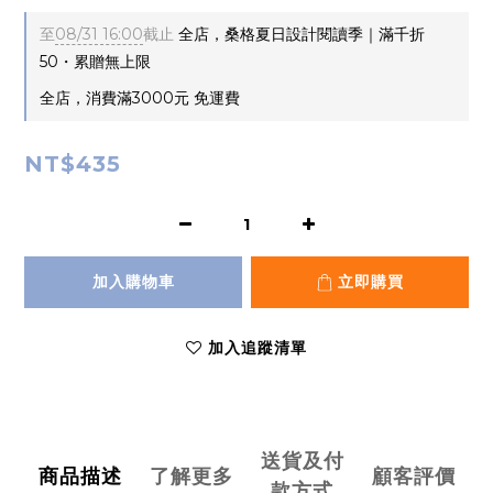
至
08/31 16:00
截止
全店，桑格夏日設計閱讀季｜滿千折
50・累贈無上限
全店，消費滿3000元 免運費
NT$435
加入購物車
立即購買
加入追蹤清單
送貨及付
商品描述
了解更多
顧客評價
款方式