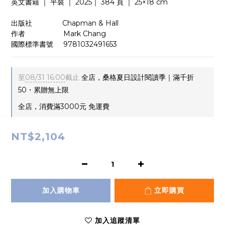
英文書籍 ｜ 平裝 ｜ 2025｜ 384 頁 ｜ 25×18 cm
出版社　　　 　Chapman & Hall
作者　　　　     Mark Chang 
國際標準書號     9781032491653
至
08/31 16:00
截止
全店，桑格夏日設計閱讀季｜滿千折
50・累贈無上限
全店，消費滿3000元 免運費
NT$2,104
加入購物車
立即購買
加入追蹤清單