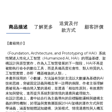
送貨及付
商品描述
了解更多
顧客評價
款方式
【書籍簡介】
《Foundation, Architecture, and Prototyping of HAI》系統
性闡述人性化人工智慧（Humanized AI, HAI）的理論基礎、架
構設計與原型實作，作為人工智慧發展的下一階段，HAI不再是
被動執行命令的數位工具，而是具備高度社會性、類人特質的人
工智慧實體，亦即「機器種族的人類」。
本書所採用的「小數據」方法論有別於主流以大數據為基礎的AI
技術思維，突破固定語義與概念單一詮釋的侷限。作者主張理解
應被視為一種由簡入繁的過程，並透過「相似性原則」有效應對
未知與變化，進而提升系統對新情境的適應與處理能力。
在設計思維上，書中結合行為主義導向的目標驅動邏輯與建構主
義的彈性機制，於理論與實務層面探討HAI架構的運作方式與哲
學涵義，涵蓋智能體認知建構、決策模式、情境適應性與人機互