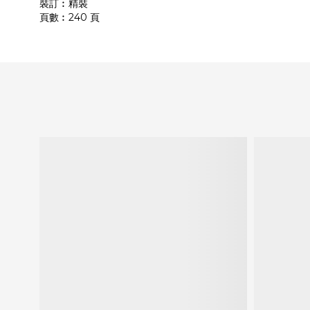
裝訂︰精裝
頁數︰240 頁