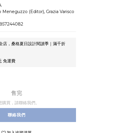
A
eneguzzo (Editor), Grazia Varisco 
857244082
全店，桑格夏日設計閱讀季｜滿千折
元 免運費
售完
想購買，請聯絡我們。
聯絡我們
加入追蹤清單