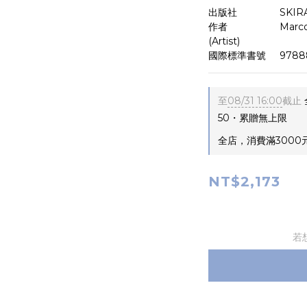
出版社　　　     SKIR
作者　　　　     Marco M
(Artist)
國際標準書號     9788
至
08/31 16:00
截止
50・累贈無上限
全店，消費滿3000
NT$2,173
若