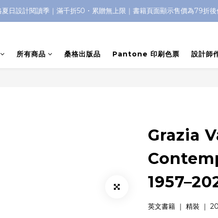
格夏日設計閱讀季｜滿千折50・累贈無上限｜書籍頁面顯示售價為79折後
所有商品
桑格出版品
Pantone 印刷色票
設計師
Grazia V
Contemp
1957–20
英文書籍 ｜ 精裝 ｜ 2023