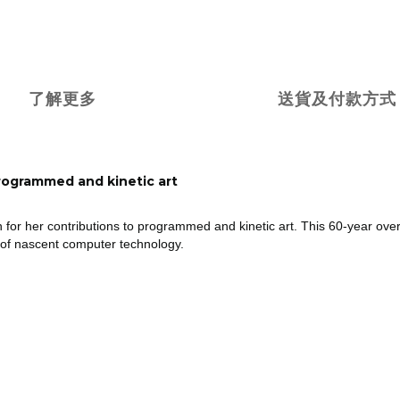
了解更多
送貨及付款方式
rogrammed and kinetic art
n for her contributions to programmed and kinetic art. This 60-year ove
 of nascent computer technology.