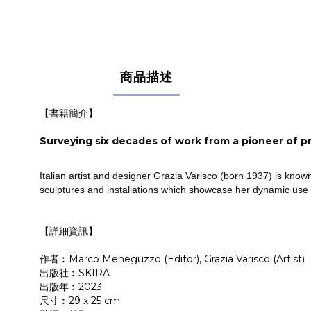
商品描述
【書籍簡介】
Surveying six decades of work from a pioneer of p
Italian artist and designer Grazia Varisco (born 1937) is know
sculptures and installations which showcase her dynamic use
【詳細資訊】
作者︰
Marco Meneguzzo (Editor), Grazia Varisco (Artist)
出版社︰
SKIRA
出版年︰2023
尺寸︰29 x 25 cm