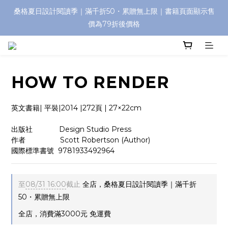
桑格夏日設計閱讀季｜滿千折50・累贈無上限｜書籍頁面顯示售
價為79折後價格
HOW TO RENDER
英文書籍| 平裝|2014 |272頁 | 27×22cm
出版社             Design Studio Press
作者                 Scott Robertson (Author)
國際標準書號  9781933492964
至
08/31 16:00
截止
全店，桑格夏日設計閱讀季｜滿千折
50・累贈無上限
全店，消費滿3000元 免運費