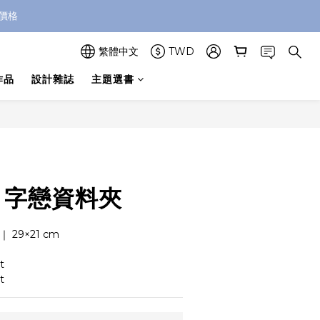
價格
繁體中文
TWD
作品
設計雜誌
主題選書
立即購買
nt 字戀資料夾
 29×21 cm
t
t