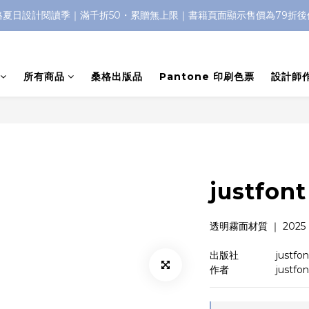
格夏日設計閱讀季｜滿千折50・累贈無上限｜書籍頁面顯示售價為79折後
所有商品
桑格出版品
Pantone 印刷色票
設計師
justfo
透明霧面材質 ｜ 2025 ｜
出版社　　　   justfon
作者　　　　   justfon