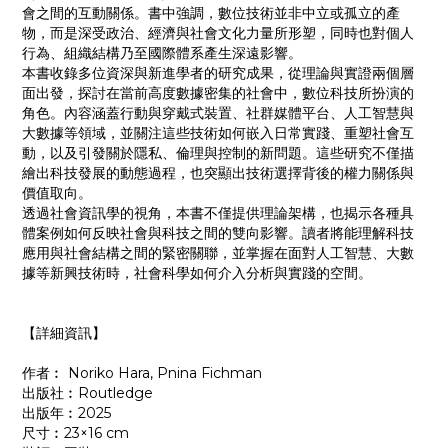
會之間的互動關係。書中強調，數位技術並非中立或孤立的產
物，而是深受政治、經濟與社會文化力量所形塑，同時也對個人
行為、組織結構乃至國際體系產生深遠影響。
本書收錄多位資深與新進學者的研究成果，從理論與實證兩個層
面出發，探討在當前高度數據密集的社會中，數位科技所扮演的
角色。內容涵蓋行動與穿戴式裝置、社群媒體平台、人工智慧與
大數據等領域，並關注這些技術如何嵌入日常實踐、重塑社會互
動，以及引發關於隱私、倫理與控制的新問題。這些研究不僅描
繪出科技發展的動態過程，也突顯出技術選擇背後的權力關係與
價值取向。
透過社會資訊學的視角，本書不僅提供理論架構，也揭示各種具
體案例如何反映社會與科技之間的雙向影響。讀者將能理解科技
應用與社會結構之間的緊密關聯，並掌握在面對人工智慧、大數
據等新興技術時，社會科學如何介入分析與實踐的空間。
【詳細資訊】
作者︰ Noriko Hara, Pnina Fichman
出版社︰Routledge
出版年︰2025
尺寸︰23×16 cm