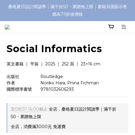
桑格夏日設計閱讀季｜滿千折50・累贈無上限｜書籍頁面顯示售
價為79折後價格
Social Informatics
英文書籍 ｜ 平裝 ｜ 2025 ｜ 252 頁 ｜ 23×16 cm
出版社　　   　    Routledge
作者　　　　       Noriko Hara, Pnina Fichman
國際標準書號       9781032606293
至
08/31 16:00
截止
全店，桑格夏日設計閱讀季｜滿千折
50・累贈無上限
全店，消費滿3000元 免運費