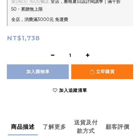
至
08/31 16:00
截止
全店，桑格夏日設計閱讀季｜滿千折
50・累贈無上限
全店，消費滿3000元 免運費
NT$1,738
加入購物車
立即購買
加入追蹤清單
送貨及付
商品描述
了解更多
顧客評價
款方式