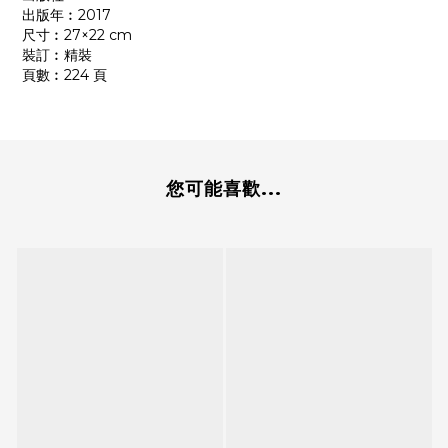
出版年︰2017
尺寸︰27×22 cm
裝訂︰精裝
頁數︰224 頁
您可能喜歡...