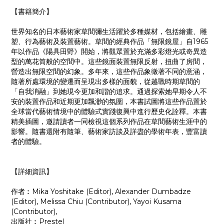
【書籍簡介】
世界知名的日本藝術家草間彌生活躍於多種媒材，包括繪畫、雕
塑、行為藝術及裝置藝術。草間的經典作品「無限鏡屋」自1965
年以作品《陽具田野》開始，將觀眾置於充滿多彩燈光或奇異造
型的萬花筒般的空間中。這些鏡面裝置無限反射，扭曲了房間，
營造出無限空間的幻象。多年來，這些作品象徵著不同的意涵，
隨著所處環境的變遷而呈現出多樣的面貌，從越戰時期草間的
「自我消融」到她現今更加和諧的追求。通過探索她早期令人不
安的裝置作品和近期更加飄渺的氛圍，本書試圖將這些作品置於
全球當代藝術情境中的體驗式實踐復興中進行歷史化詮釋。本書
精美插圖，邀請讀者一同檢視這個系列作品在草間藝術生涯中的
影響。隨書還附有隨筆、藝術家訪談及詳盡的學術年表，豐富讀
者的體驗。
【詳細資訊】
作者︰Mika Yoshitake (Editor), Alexander Dumbadze
(Editor), Melissa Chiu (Contributor), Yayoi Kusama
(Contributor),
出版社︰Prestel