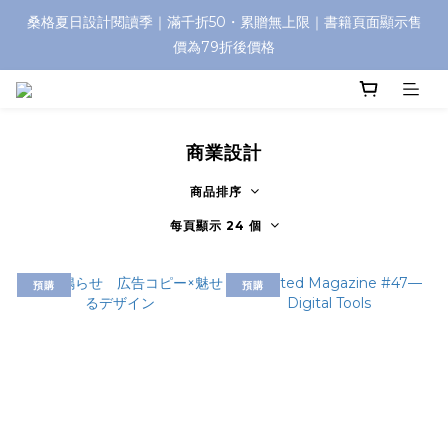
桑格夏日設計閱讀季｜滿千折50・累贈無上限｜書籍頁面顯示售
價為79折後價格
商業設計
商品排序
每頁顯示 24 個
預購
預購