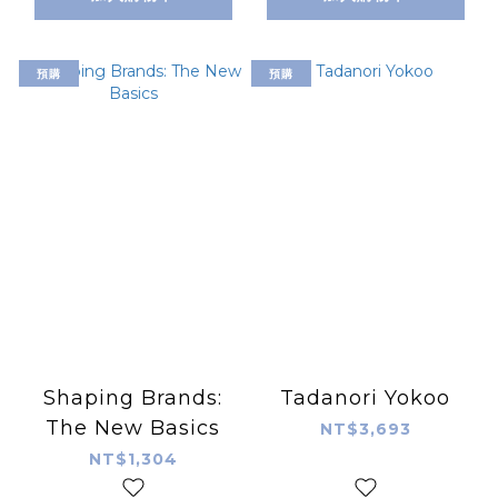
預購
預購
Shaping Brands:
Tadanori Yokoo
The New Basics
NT$3,693
NT$1,304