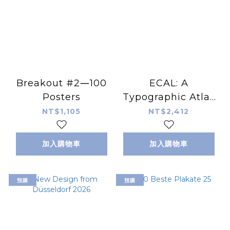
Breakout #2―100
ECAL: A
Posters
Typographic Atlas
- more than 300
NT$1,105
NT$2,412
typefaces and
their various styles
加入購物車
加入購物車
預購
預購