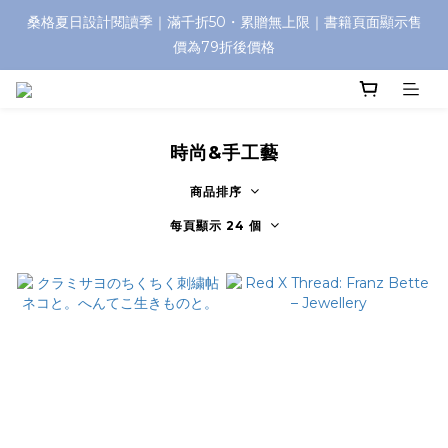
桑格夏日設計閱讀季｜滿千折50・累贈無上限｜書籍頁面顯示售
價為79折後價格
時尚&手工藝
商品排序
每頁顯示 24 個