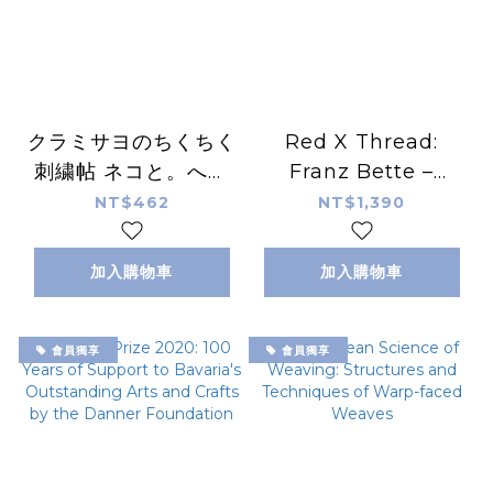
クラミサヨのちくちく
Red X Thread:
刺繍帖 ネコと。へん
Franz Bette –
てこ生きものと。
Jewellery
NT$462
NT$1,390
加入購物車
加入購物車
會員獨享
會員獨享