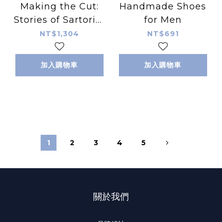
Making the Cut:
Handmade Shoes
Stories of Sartorial
for Men
Icons by Savile
NT$1,304
NT$691
Row’s Master
Tailor
加入購物車
加入購物車
1
2
3
4
5
關於我們