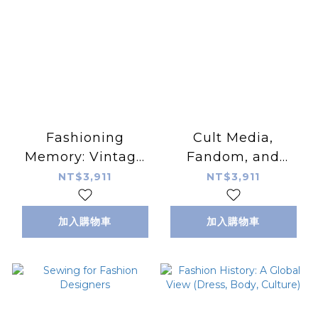
Fashioning
Cult Media,
Memory: Vintage
Fandom, and
Style and Youth
Textiles:
NT$3,911
NT$3,911
Culture (Dress and
Handicrafting as
Fashion Research)
Fan Art
加入購物車
加入購物車