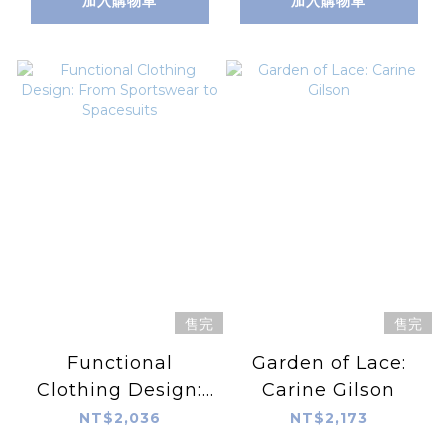
加入購物車
加入購物車
Schwarz of
Augsburg
售完
售完
Functional
Garden of Lace:
Clothing Design:
Carine Gilson
From Sportswear
NT$2,036
NT$2,173
to Spacesuits