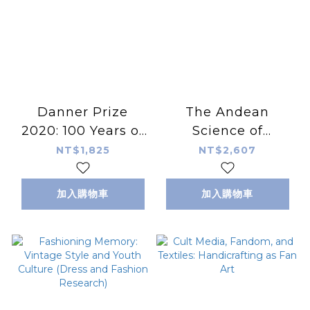
Danner Prize
The Andean
2020: 100 Years of
Science of
Support to
Weaving:
NT$1,825
NT$2,607
Bavaria's
Structures and
Outstanding Arts
Techniques of
加入購物車
加入購物車
and Crafts by the
Warp-faced
Danner
Weaves
Foundation