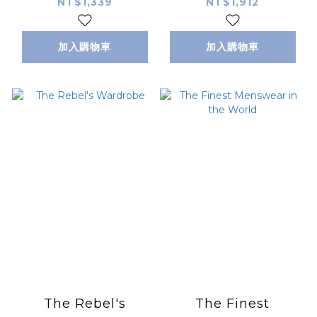
Delaunay and the
NT$1,339
NT$1,912
Atelier Simultané
加入購物車
加入購物車
The Rebel's
The Finest