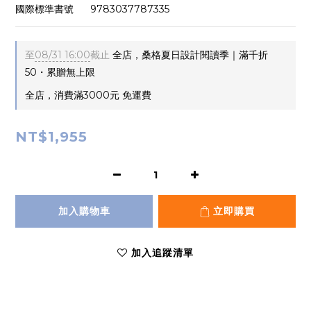
國際標準書號      9783037787335
至
08/31 16:00
截止
全店，桑格夏日設計閱讀季｜滿千折
50・累贈無上限
全店，消費滿3000元 免運費
NT$1,955
加入購物車
立即購買
加入追蹤清單