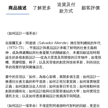
送貨及付
商品描述
了解更多
顧客評價
款方式
《如何設計一場革命》
在薩爾瓦多・阿連德（Salvador Allende）擔任智利總統的年代
（1970–73），平面設計與產品設計承載了鮮明的社會主義精
神，成為傳遞團結與社會凝聚力的關鍵媒介。本書回顧這段時期
誕生的多樣創新設計──從為大眾普及而開發的日常物件，如電視
機、黑膠唱盤、椅子，以及其背後的創意與技術革新，到街頭抗
爭的視覺符號與圖像語言。
書中的呈現以「如何」為核心架構，展開多個主題：如何設計一
條通往社會主義的和平道路；如何正視兒童貧困；如何落實物質
正義；如何讓政治走入街頭；如何改善日常生活；如何推動科技
創新的國有化；如何設計能與社區緊密連結的大學；如何實現交
通民主化；以及如何透過書籍設計推廣識字與閱讀。
《如何設計一場革命》不僅是對阿連德時代智利的回顧，更是社